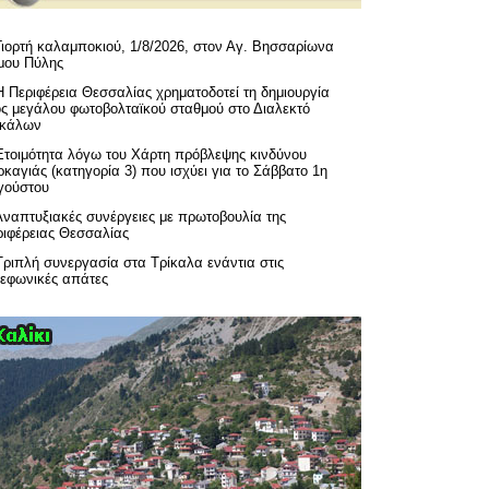
Γιορτή καλαμποκιού, 1/8/2026, στον Αγ. Βησσαρίωνα
μου Πύλης
H Περιφέρεια Θεσσαλίας χρηματοδοτεί τη δημιουργία
ός μεγάλου φωτοβολταϊκού σταθμού στο Διαλεκτό
ικάλων
Ετοιμότητα λόγω του Χάρτη πρόβλεψης κινδύνου
καγιάς (κατηγορία 3) που ισχύει για το Σάββατο 1η
γούστου
Αναπτυξιακές συνέργειες με πρωτοβουλία της
ριφέρειας Θεσσαλίας
Τριπλή συνεργασία στα Τρίκαλα ενάντια στις
λεφωνικές απάτες