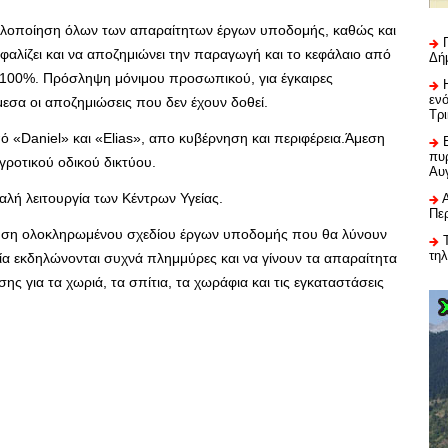
 υλοποίηση όλων των απαραίτητων έργων υποδομής, καθώς και
αλίζει και να αποζημιώνει την παραγωγή και το κεφάλαιο από
Δή
ο 100%. Πρόσληψη μόνιμου προσωπικού, για έγκαιρες
εν
εσα οι αποζημιώσεις που δεν έχουν δοθεί.
Τρ
«Daniel» και «Elias», απο κυβέρνηση και περιφέρεια.Άμεση
πυρ
γροτικού οδικού δικτύου.
Αυ
αλή λειτουργία των Κέντρων Υγείας.
Πε
ποίηση ολοκληρωμένου σχεδίου έργων υποδομής που θα λύνουν
τη
ία εκδηλώνονται συχνά πλημμύρες και να γίνουν τα απαραίτητα
ς για τα χωριά, τα σπίτια, τα χωράφια και τις εγκαταστάσεις