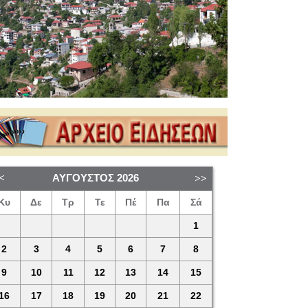
ΑΎΓΟΥΣΤΟΣ
2026
Κυ
Δε
Τρ
Τε
Πέ
Πα
Σά
1
2
3
4
5
6
7
8
9
10
11
12
13
14
15
16
17
18
19
20
21
22