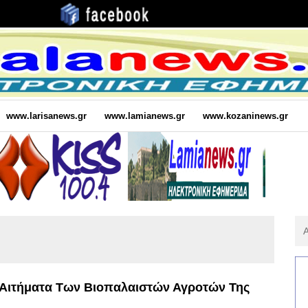
www.larisanews.gr
www.lamianews.gr
www.kozaninews.gr
Αν
Για
:
α Αιτήματα Των Βιοπαλαιστών Αγροτών Της