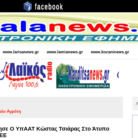
www.larisanews.gr
www.lamianews.gr
www.kozaninews.gr
Αν
Για
αίο Αγρότη
:
τησε Ο ΥπΑΑΤ Κώστας Τσιάρας Στο Άτυπο
 ΕΕ