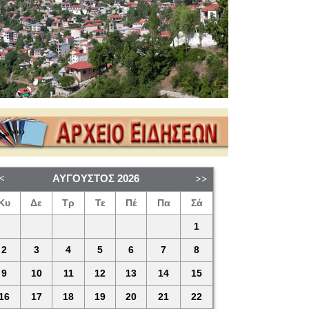
ΑΎΓΟΥΣΤΟΣ
2026
Κυ
Δε
Τρ
Τε
Πέ
Πα
Σά
1
2
3
4
5
6
7
8
9
10
11
12
13
14
15
16
17
18
19
20
21
22