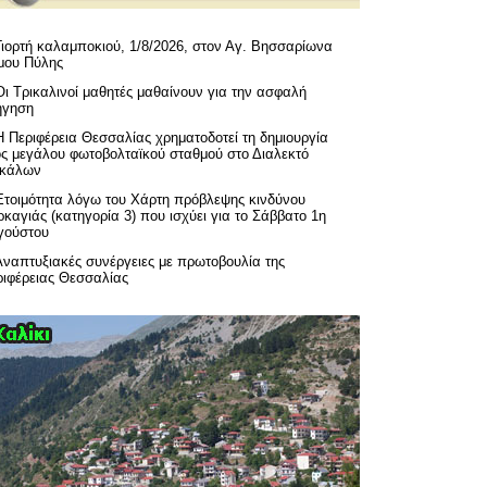
Γιορτή καλαμποκιού, 1/8/2026, στον Αγ. Βησσαρίωνα
μου Πύλης
Οι Τρικαλινοί μαθητές μαθαίνουν για την ασφαλή
ήγηση
H Περιφέρεια Θεσσαλίας χρηματοδοτεί τη δημιουργία
ός μεγάλου φωτοβολταϊκού σταθμού στο Διαλεκτό
ικάλων
Ετοιμότητα λόγω του Χάρτη πρόβλεψης κινδύνου
καγιάς (κατηγορία 3) που ισχύει για το Σάββατο 1η
γούστου
Αναπτυξιακές συνέργειες με πρωτοβουλία της
ριφέρειας Θεσσαλίας