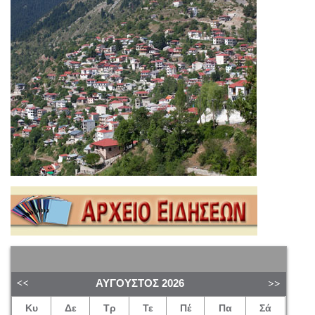
ΑΎΓΟΥΣΤΟΣ
2026
Κυ
Δε
Τρ
Τε
Πέ
Πα
Σά