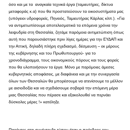
όσο και με τα αναγκαία τεχνικά έργα (ταμιευτήρες, δίκτυα
μεταφοράς κ.α) που θα προστατεύσουν τα οικοσυστήματα μας
(υπόγειοι υδροφορείς, Πηνειός, Ταμιευτήρας Κάρλας κλπ.). «Για
να αντιμετωπίσουμε αποτελεσματικά τα επόμενα χρόνια την
λειψυδρία στη Θεσσαλία, ζητάμε παρόμοια αντιμετώπιση όπως
αυτή που παρουσιάστηκε πριν λίγες ημέρες για την ΕΥΔΑΠ και
την Αττική, δηλαδή πλήρη σχεδιασμό, δέσμευση – εκ μέρους
της κυβέρνησης και του Πρωθυπουργού- για το
χρονοδιάγραμμα, τους οικονομικούς πόρους και τους φορείς
που θα υλοποιήσουν τα έργα. Μόνο με παρόμοιες άμεσες
κυβερνητικές αποφάσεις, με διαφάνεια και με την συνεργασία
όλων των Θεσσαλών θα μπορέσουμε να ατενίσουμε το μέλλον
με αισιοδοξία και να σχεδιάσουμε σοβαρά την επόμενη μέρα
μιας Θεσσαλίας που πέρασε και εξακολουθεί να περνάει
δύσκολες μέρες !» κατέληξε.
Παρόντες στη συνέντευξη τύπου ήταν η πρόεδρος του