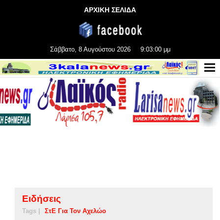
ΑΡΧΙΚΗ ΣΕΛΙΔΑ
Σάββατο, 8 Αυγούστου 2026
9:03:01 μμ
Ειδήσεις
Tags |
ΣτΕ Για Τον Αχελώο