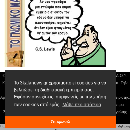
© 3kala News | Διακριτικός Τίτλος: Orion Media, ΑΦΜ: 043750542, Δ.Ο.Υ:
Το 3kalanews.gr χρησιμοποιεί cookies για να
Καρδίτσας, Υπο/μα Τρικάλων, Δ/νση: Τιουσόν 31 τ.κ 42132 Τρίκαλα, Τηλ:
βελτιώσει τη διαδικτυακή εμπειρία σου.
24310 63300, email:
news@3kalanews.gr
Εφόσον συνεχίσεις, συμφωνείς με την χρήση
Αρ. Γεμή: 018804431000, Νόμιμος Εκπρόσωπος, Ιδιοκτήτης και Διαχειριστής:
των cookies από εμάς.
Μάθε περισσότερα
Παναγιώτης Φιλίππου, Διευθύντρια: Γιαννουσά Βασιλική, Διευθύντιρα
Σύνταξης: Μπαλαμπάνη Βασιλική. Δικαιούχος domain name Παναγιώτης
Φιλίππου
Συμφωνώ
Πολιτική απορρήτου
|
Αίτηση Διαχείρισης Προσωπικών Δεδομένων
|
Όροι χρήσης
| |
Δήλωση