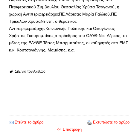
Περιφερειακού Συμβουλίου Θεσσαλίας Χρύσα Τσαγανού, η
χωρική ΑντιπεριφερειάρχεςΠΕ Λάρισας Μαρία Γαλλιού,ΠΕ
Τρικάλων ΧρύσαΝτιντή, ο θεματικός
ΑντιπεριφερειάρχηςΚοινωνικής Πολιτικής και Οικογένειας
Χρήστος Γκουρομπίνος,ο πρόεδρος του ΟΔΥΘ Νικ. Δέρκας, το
μέλος της ΕΔΥΘΕ Τάσος Μπαρμπούτης, οι καθηγητές στο ΕΜΠ
κ.κ. Κουτσογιάννης, Μαμάσης, κ.α.
ΣτΕ για τον Αχελώο
Στείλτε το άρθρο
Εκτυπώστε το άρθρο
<< Επιστροφή