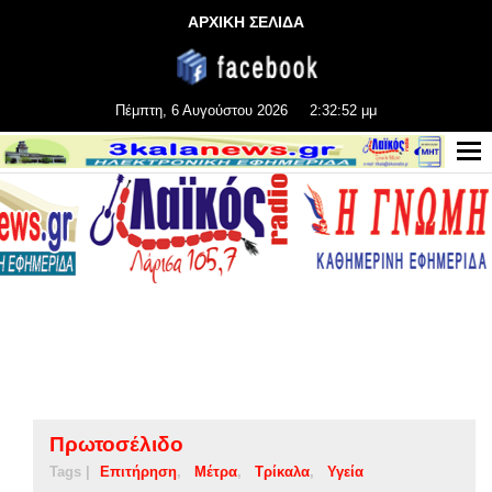
ΑΡΧΙΚΗ ΣΕΛΙΔΑ
Πέμπτη, 6 Αυγούστου 2026
2:32:53 μμ
Πρωτοσέλιδο
Tags |
Επιτήρηση
Μέτρα
Τρίκαλα
Υγεία