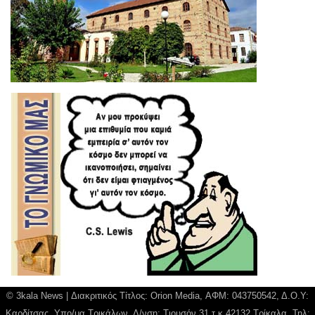
© 3kala News | Διακριτικός Τίτλος: Orion Media, ΑΦΜ: 043750542, Δ.Ο.Υ:
Καρδίτσας, Υπο/μα Τρικάλων, Δ/νση: Τιουσόν 31 τ.κ 42132 Τρίκαλα, Τηλ: