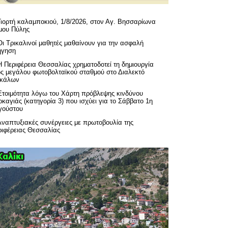
Γιορτή καλαμποκιού, 1/8/2026, στον Αγ. Βησσαρίωνα
μου Πύλης
Οι Τρικαλινοί μαθητές μαθαίνουν για την ασφαλή
ήγηση
H Περιφέρεια Θεσσαλίας χρηματοδοτεί τη δημιουργία
ός μεγάλου φωτοβολταϊκού σταθμού στο Διαλεκτό
ικάλων
Ετοιμότητα λόγω του Χάρτη πρόβλεψης κινδύνου
καγιάς (κατηγορία 3) που ισχύει για το Σάββατο 1η
γούστου
Αναπτυξιακές συνέργειες με πρωτοβουλία της
ριφέρειας Θεσσαλίας