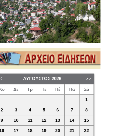
ΑΎΓΟΥΣΤΟΣ
2026
Κυ
Δε
Τρ
Τε
Πέ
Πα
Σά
1
2
3
4
5
6
7
8
9
10
11
12
13
14
15
16
17
18
19
20
21
22