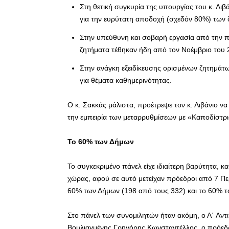
Στη θετική συγκυρία της υπουργίας του κ. Λιβά
για την ευρύτατη αποδοχή (σχεδόν 80%) των 
Στην υπεύθυνη και σοβαρή εργασία από την π
ζητήματα τέθηκαν ήδη από τον Νοέμβριο του 
Στην ανάγκη εξειδίκευσης ορισμένων ζητημάτ
για θέματα καθημερινότητας.
Ο κ. Σακκάς μάλιστα, προέτρεψε τον κ. Λιβάνιο ν
την εμπειρία των μεταρρυθμίσεων με «Καποδίστρι
Το 60% των Δήμων
Το συγκεκριμένο πάνελ είχε ιδιαίτερη βαρύτητα, 
χώρας, αφού σε αυτό μετείχαν πρόεδροι από 7 Π
60% των Δήμων (198 από τους 332) και το 60% τ
Στο πάνελ των συνομιλητών ήταν ακόμη, ο Α΄ Αν
Βουλιαγμένης Γρηγόρης Κωνσταντέλλος, ο πρόεδρ