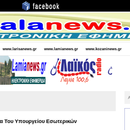
www.larisanews.gr
www.lamianews.gr
www.kozaninews.gr
Αν
Για
:
κα Του Υπουργείου Εσωτερικών