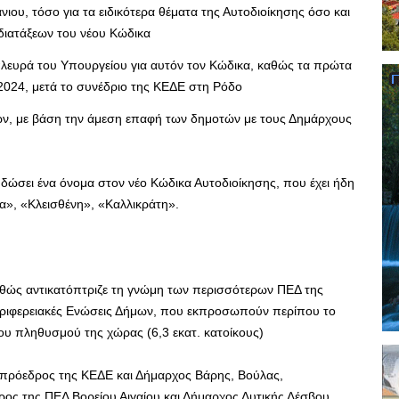
νιου, τόσο για τα ειδικότερα θέματα της Αυτοδιοίκησης όσο και
διατάξεων του νέου Κώδικα
λευρά του Υπουργείου για αυτόν τον Κώδικα, καθώς τα πρώτα
2024, μετά το συνέδριο της ΚΕΔΕ στη Ρόδο
ων, με βάση την άμεση επαφή των δημοτών με τους Δημάρχους
α δώσει ένα όνομα στον νέο Κώδικα Αυτοδιοίκησης, που έχει ήδη
α», «Κλεισθένη», «Καλλικράτη».
καθώς αντικατόπτριζε τη γνώμη των περισσότερων ΠΕΔ της
εριφερειακές Ενώσεις Δήμων, που εκπροσωπούν περίπου το
ου πληθυσμού της χώρας (6,3 εκατ. κατοίκους)
τιπρόεδρος της ΚΕΔΕ και Δήμαρχος Βάρης, Βούλας,
ος της ΠΕΔ Βορείου Αιγαίου και Δήμαρχος Δυτικής Λέσβου