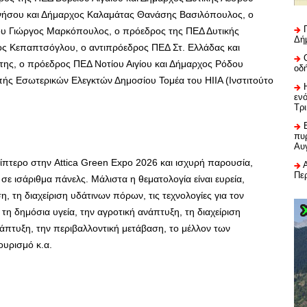
νήσου και Δήμαρχος Καλαμάτας Θανάσης Βασιλόπουλος, ο
ου Γιώργος Μαρκόπουλος, ο πρόεδρος της ΠΕΔ Δυτικής
Δή
ς Κεπαπτσόγλου, ο αντιπρόεδρος ΠΕΔ Στ. Ελλάδας και
ης, ο πρόεδρος ΠΕΔ Νοτίου Αιγίου και Δήμαρχος Ρόδου
οδ
πής Εσωτερικών Ελεγκτών Δημοσίου Τομέα του HIIA (Ινστιτούτο
εν
Τρ
πυρ
Αυ
ρίπτερο στην Attica Green Expo 2026 και ισχυρή παρουσία,
Πε
ε ισάριθμα πάνελς. Μάλιστα η θεματολογία είναι ευρεία,
η, τη διαχείριση υδάτινων πόρων, τις τεχνολογίες για τον
 τη δημόσια υγεία, την αγροτική ανάπτυξη, τη διαχείριση
άπτυξη, την περιβαλλοντική μετάβαση, το μέλλον των
ουρισμό κ.α.