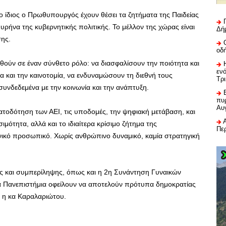
ο ίδιος ο Πρωθυπουργός έχουν θέσει τα ζητήματα της Παιδείας
ρήνα της κυβερνητικής πολιτικής. Το μέλλον της χώρας είναι
Δή
σης.
οδ
θούν σε έναν σύνθετο ρόλο: να διασφαλίσουν την ποιότητα και
εν
α και την καινοτομία, να ενδυναμώσουν τη διεθνή τους
Τρ
υνδεδεμένα με την κοινωνία και την ανάπτυξη.
πυρ
Αυ
ατοδότηση των ΑΕΙ, τις υποδομές, την ψηφιακή μετάβαση, και
ιμότητα, αλλά και το ιδιαίτερα κρίσιμο ζήτημα της
Πε
χνικό προσωπικό. Χωρίς ανθρώπινο δυναμικό, καμία στρατηγική
ας και συμπερίληψης, όπως και η 2η Συνάντηση Γυναικών
τα Πανεπιστήμια οφείλουν να αποτελούν πρότυπα δημοκρατίας
ς η κα Καραλαριώτου.