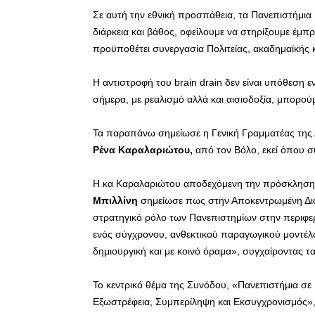
Σε αυτή την εθνική προσπάθεια, τα Πανεπιστήμια β
διάρκεια και βάθος, οφείλουμε να στηρίξουμε έμπ
προϋποθέτει συνεργασία Πολιτείας, ακαδημαϊκής κ
Η αντιστροφή του brain drain δεν είναι υπόθεση ε
σήμερα, με ρεαλισμό αλλά και αισιοδοξία, μπορο
Τα παραπάνω σημείωσε η Γενική Γραμματέας της 
Ρένα Καραλαριώτου,
από τον Βόλο, εκεί όπου συ
Η κα Καραλαριώτου αποδεχόμενη την πρόσκληση 
Μπιλλίνη
σημείωσε πως στην Αποκεντρωμένη Διο
στρατηγικό ρόλο των Πανεπιστημίων στην περιφε
ενός σύγχρονου, ανθεκτικού παραγωγικού μοντέλου
δημιουργική και με κοινό όραμα», συγχαίροντας τ
Το κεντρικό θέμα της Συνόδου, «Πανεπιστήμια σε 
Εξωστρέφεια, Συμπερίληψη και Εκσυγχρονισμός», δε