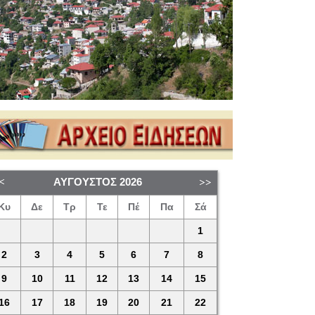
ΑΎΓΟΥΣΤΟΣ
2026
Κυ
Δε
Τρ
Τε
Πέ
Πα
Σά
1
2
3
4
5
6
7
8
9
10
11
12
13
14
15
16
17
18
19
20
21
22