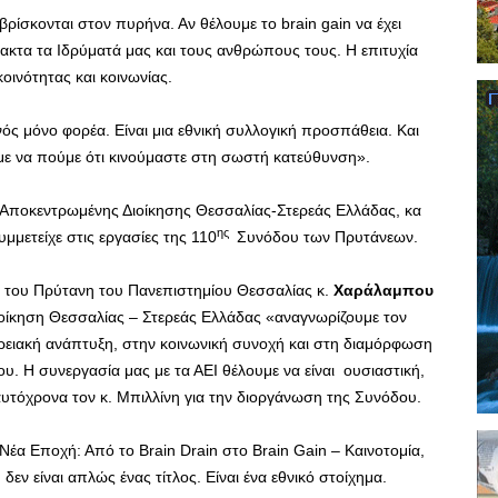
ρίσκονται στον πυρήνα. Αν θέλουμε το brain gain να έχει
ρακτα τα Ιδρύματά μας και τους ανθρώπους τους. Η επιτυχία
οινότητας και κοινωνίας.
νός μόνο φορέα. Είναι μια εθνική συλλογική προσπάθεια. Και
ύμε να πούμε ότι κινούμαστε στη σωστή κατεύθυνση».
Αποκεντρωμένης Διοίκησης Θεσσαλίας-Στερεάς Ελλάδας, κα
ης
μμετείχε στις εργασίες της 110
Συνόδου των Πρυτάνεων.
του Πρύτανη του Πανεπιστημίου Θεσσαλίας κ.
Χαράλαμπου
ίκηση Θεσσαλίας – Στερεάς Ελλάδας «αναγνωρίζουμε τον
ρειακή ανάπτυξη, στην κοινωνική συνοχή και στη διαμόρφωση
. Η συνεργασία μας με τα ΑΕΙ θέλουμε να είναι ουσιαστική,
αυτόχρονα τον κ. Μπιλλίνη για την διοργάνωση της Συνόδου.
Νέα Εποχή: Από το Brain Drain στο Brain Gain – Καινοτομία,
ν είναι απλώς ένας τίτλος. Είναι ένα εθνικό στοίχημα.