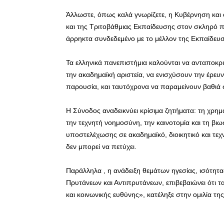
Άλλωστε, όπως καλά γνωρίζετε, η Κυβέρνηση και 
και της Τριτοβάθμιας Εκπαίδευσης στον σκληρό πυ
άρρηκτα συνδεδεμένο με το μέλλον της Εκπαίδευ
Τα ελληνικά πανεπιστήμια καλούνται να ανταποκρι
την ακαδημαϊκή αριστεία, να ενισχύσουν την έρευν
παρουσία, και ταυτόχρονα να παραμείνουν βαθιά σ
Η Σύνοδος αναδεικνύει κρίσιμα ζητήματα: τη χρημ
την τεχνητή νοημοσύνη, την καινοτομία και τη βιωσ
υποστελέχωσης σε ακαδημαϊκό, διοικητικό και τε
δεν μπορεί να πετύχει.
Παράλληλα , η ανάδειξη θεμάτων ηγεσίας, ισότητ
Πρυτάνεων και Αντιπρυτάνεων, επιβεβαιώνει ότι 
και κοινωνικής ευθύνης», κατέληξε στην ομιλία τη