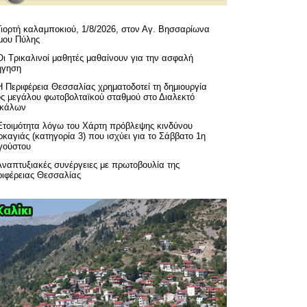
Γιορτή καλαμποκιού, 1/8/2026, στον Αγ. Βησσαρίωνα
μου Πύλης
Οι Τρικαλινοί μαθητές μαθαίνουν για την ασφαλή
ήγηση
H Περιφέρεια Θεσσαλίας χρηματοδοτεί τη δημιουργία
ός μεγάλου φωτοβολταϊκού σταθμού στο Διαλεκτό
ικάλων
Ετοιμότητα λόγω του Χάρτη πρόβλεψης κινδύνου
καγιάς (κατηγορία 3) που ισχύει για το Σάββατο 1η
γούστου
Αναπτυξιακές συνέργειες με πρωτοβουλία της
ριφέρειας Θεσσαλίας