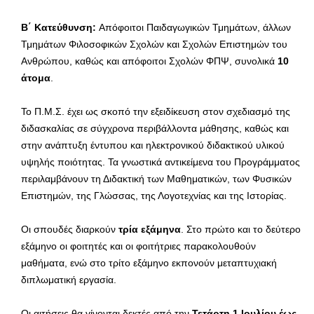
Β΄ Κατεύθυνση:
Απόφοιτοι Παιδαγωγικών Τμημάτων, άλλων
Τμημάτων Φιλοσοφικών Σχολών και Σχολών Επιστημών του
Ανθρώπου, καθώς και απόφοιτοι Σχολών ΦΠΨ, συνολικά
10
άτομα
.
Το Π.Μ.Σ. έχει ως σκοπό την εξειδίκευση στον σχεδιασμό της
διδασκαλίας σε σύγχρονα περιβάλλοντα μάθησης, καθώς και
στην ανάπτυξη έντυπου και ηλεκτρονικού διδακτικού υλικού
υψηλής ποιότητας. Τα γνωστικά αντικείμενα του Προγράμματος
περιλαμβάνουν τη Διδακτική των Μαθηματικών, των Φυσικών
Επιστημών, της Γλώσσας, της Λογοτεχνίας και της Ιστορίας.
Οι σπουδές διαρκούν
τρία εξάμηνα
. Στο πρώτο και το δεύτερο
εξάμηνο οι φοιτητές και οι φοιτήτριες παρακολουθούν
μαθήματα, ενώ στο τρίτο εξάμηνο εκπονούν μεταπτυχιακή
διπλωματική εργασία.
Οι αιτήσεις θα γίνονται δεκτές από την
Τετάρτη 1 Ιουλίου έως