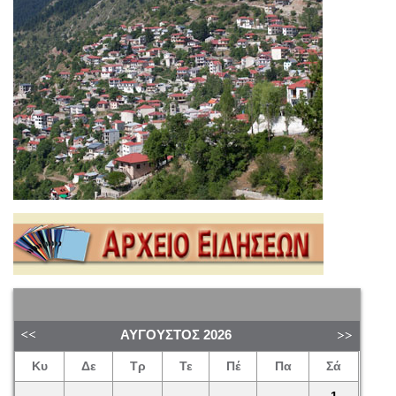
ΑΎΓΟΥΣΤΟΣ
2026
Κυ
Δε
Τρ
Τε
Πέ
Πα
Σά