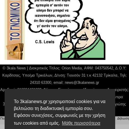
© 3kala News | Διακριτικός Τίτλος: Orion Media, ΑΦΜ: 043750542, Δ.Ο.Υ:
Καρδίτσας, Υπο/μα Τρικάλων, Δ/νση: Τιουσόν 31 τ.κ 42132 Τρίκαλα, Τηλ:
24310 63300, email:
news@3kalanews.gr
Αρ. Γεμή: 018804431000, Νόμιμος Εκπρόσωπος, Ιδιοκτήτης και Διαχειριστής:
Παναγιώτης Φιλίππου, Διευθύντρια: Γιαννουσά Βασιλική, Διευθύντιρα
Το 3kalanews.gr χρησιμοποιεί cookies για να
Σύνταξης: Μπαλαμπάνη Βασιλική. Δικαιούχος domain name Παναγιώτης
βελτιώσει τη διαδικτυακή εμπειρία σου.
Φιλίππου
Εφόσον συνεχίσεις, συμφωνείς με την χρήση
Πολιτική απορρήτου
|
Αίτηση Διαχείρισης Προσωπικών Δεδομένων
|
Όροι χρήσης
| |
Δήλωση
Συμμόρφωσης
των cookies από εμάς.
Μάθε περισσότερα