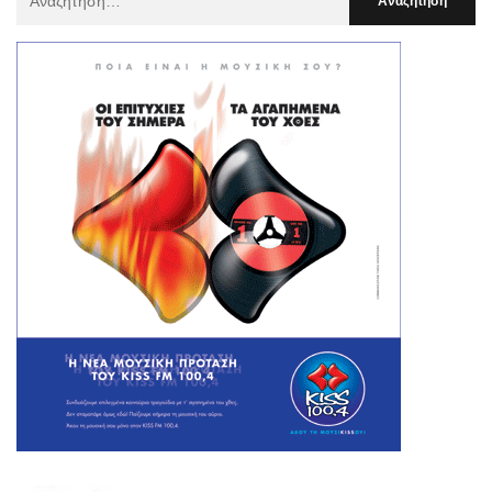
Για
: