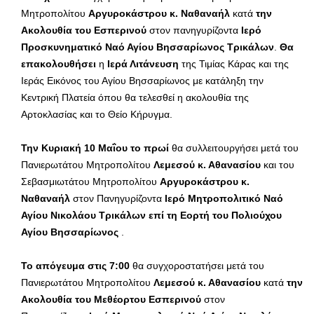
Μητροπολίτου
Αργυροκάστρου κ. Ναθαναήλ
κατά
την
Ακολουθία του Εσπερινού
στον πανηγυρίζοντα
Ιερό
Προσκυνηματικό Ναό Αγίου Βησσαρίωνος Τρικάλων
.
Θα
επακολουθήσει
η
Ιερά Λιτάνευση
της Τιμίας Κάρας και της
Ιεράς Εικόνος του Αγίου Βησσαρίωνος με κατάληξη την
Κεντρική Πλατεία όπου θα τελεσθεί η ακολουθία της
Αρτοκλασίας και το Θείο Κήρυγμα.
Την Κυριακή 10 Μαΐου το πρωί
θα συλλειτουργήσει μετά του
Πανιερωτάτου Μητροπολίτου
Λεμεσού κ. Αθανασίου
και του
Σεβασμιωτάτου Μητροπολίτου
Αργυροκάστρου κ.
Ναθαναήλ
στον Πανηγυρίζοντα
Ιερό
Μητροπολιτικό Ναό
Αγίου Νικολάου Τρικάλων επί τη Εορτή του Πολιούχου
Αγίου Βησσαρίωνος
.
Το απόγευμα στις 7:00
θα συγχοροστατήσει μετά του
Πανιερωτάτου Μητροπολίτου
Λεμεσού κ. Αθανασίου
κατά
την
Ακολουθία του Μεθέορτου Εσπερινού
στον