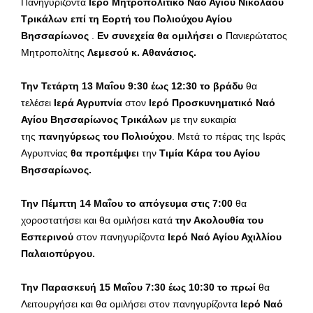
Πανηγυρίζοντα
Ιερό
Μητροπολιτικό Ναό Αγίου Νικολάου
Τρικάλων επί τη Εορτή του Πολιούχου Αγίου
Βησσαρίωνος
.
Εν συνεχεία θα
ομιλήσει ο
Πανιερώτατος
Μητροπολίτης
Λεμεσού κ. Αθανάσιος.
Την Τετάρτη 13 Μαΐου 9:30 έως 12:30 το βράδυ
θα
τελέσει
Ιερά Αγρυπνία
στον
Ιερό
Προσκυνηματικό Ναό
Αγίου Βησσαρίωνος Τρικάλων
με την ευκαιρία
της
πανηγύρεως του Πολιούχου
. Μετά το πέρας της Ιεράς
Αγρυπνίας
θα προπέμψει
την
Τιμία Κάρα του Αγίου
Βησσαρίωνος.
Την Πέμπτη 14 Μαΐου το απόγευμα στις 7:00
θα
χοροστατήσει και θα ομιλήσει κατά
την Ακολουθία του
Εσπερινού
στον πανηγυρίζοντα
Ιερό Ναό Αγίου Αχιλλίου
Παλαιοπύργου.
Την Παρασκευή 15 Μαΐου 7:30 έως 10:30 το πρωί
θα
Λειτουργήσει και θα ομιλήσει στον πανηγυρίζοντα
Ιερό Ναό