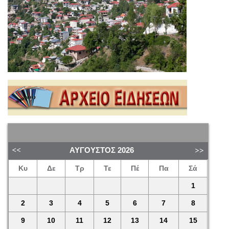
ΑΎΓΟΥΣΤΟΣ
2026
Κυ
Δε
Τρ
Τε
Πέ
Πα
Σά
1
2
3
4
5
6
7
8
9
10
11
12
13
14
15