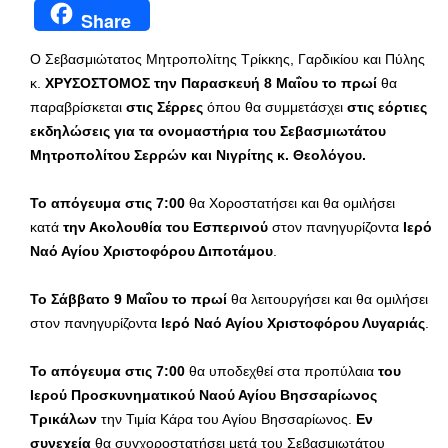
Share
Ο Σεβασμιώτατος Μητροπολίτης Τρίκκης, Γαρδικίου και Πύλης
κ.
ΧΡΥΣΟΣΤΟΜΟΣ τ
ην Παρασκευή 8 Μαΐου το πρωί
θα
παραβρίσκεται
στις Σέρρες
όπου θα συμμετάσχει
στις εόρτιες
εκδηλώσεις για τα ονομαστήρια του Σεβασμιωτάτου
Μητροπολίτου Σερρών και Νιγρίτης κ. Θεολόγου.
Το απόγευμα στις 7:00
θα Χοροστατήσει και θα ομιλήσει
κατά
την Ακολουθία του Εσπερινού
στον πανηγυρίζοντα
Ιερό
Ναό Αγίου Χριστοφόρου Διποτάμου
.
Το Σάββατο 9 Μαΐου το πρωί
θα λειτουργήσει και θα ομιλήσει
στον πανηγυρίζοντα
Ιερό Ναό Αγίου Χριστοφόρου Λυγαριάς
.
Το απόγευμα στις 7:00
θα υποδεχθεί στα προπύλαια
του
Ιερού Προσκυνηματικού Ναού Αγίου Βησσαρίωνος
Τρικάλων
την Τιμία Κάρα του Αγίου Βησσαρίωνος.
Εν
συνεχεία
θα συγχοροστατήσει μετά του Σεβασμιωτάτου