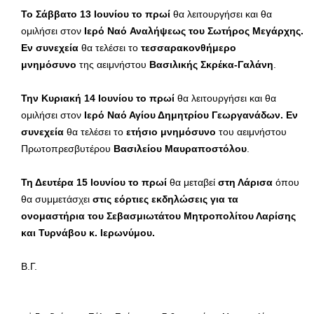
Το Σάββατο
13 Ιουνίου το πρωί
θα λειτουργήσει και θα
ομιλήσει στον
Ιερό Ναό
Αναλήψεως του Σωτήρος Μεγάρχης.
Εν συνεχεία
θα τελέσει το
τεσσαρακονθήμερο
μνημόσυνο
της αειμνήστου
Βασιλικής Σκρέκα-Γαλάνη
.
Την Κυριακή 14 Ιουνίου το πρωί
θα λειτουργήσει και θα
ομιλήσει στον
Ιερό Ναό Αγίου Δημητρίου Γεωργανάδων. Εν
συνεχεία
θα τελέσει το
ετήσιο μνημόσυνο
του αειμνήστου
Πρωτοπρεσβυτέρου
Βασιλείου Μαυραποστόλου
.
Τη Δευτέρα 15 Ιουνίου το πρωί
θα μεταβεί
στη Λάρισα
όπου
θα συμμετάσχει
στις εόρτιες εκδηλώσεις για τα
ονομαστήρια του Σεβασμιωτάτου Μητροπολίτου Λαρίσης
και Τυρνάβου κ. Ιερωνύμου.
Β.Γ.