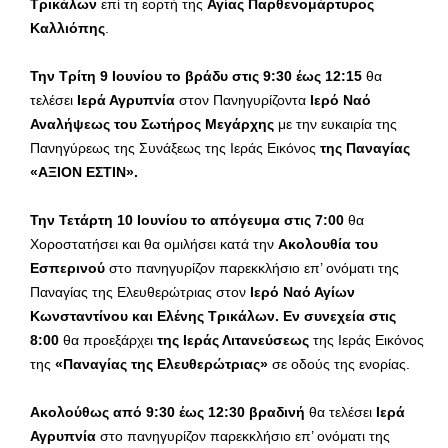
Τρικάλων
επί τη εορτή της
Αγίας Παρθενομάρτυρος
Καλλιόπης
.
Την Τρίτη 9 Ιουνίου το βράδυ στις 9:30 έως 12:15
θα
τελέσει
Ιερά Αγρυπνία
στον Πανηγυρίζοντα
Ιερό Ναό
Αναλήψεως του Σωτήρος Μεγάρχης
με την ευκαιρία της
Πανηγύρεως της Συνάξεως της Ιεράς Εικόνος
της Παναγίας
«ΑΞΙΟΝ ΕΣΤΙΝ».
Την Τετάρτη
10 Ιουνίου το απόγευμα στις 7:00
θα
Χοροστατήσει και θα ομιλήσει κατά την
Ακολουθία του
Εσπερινού
στο πανηγυρίζον παρεκκλήσιο επ’ ονόματι της
Παναγίας της Ελευθερώτριας στον
Ιερό Ναό Αγίων
Κωνσταντίνου και Ελένης Τρικάλων.
Εν συνεχεία στις
8:00
θα προεξάρχει
της Ιεράς Λιτανεύσεως
της Ιεράς Εικόνος
της
«
Παναγίας της Ελευθερώτριας»
σε οδούς της ενορίας.
Ακολούθως από 9:30 έως 12:30 βραδινή
θα τελέσει
Ιερά
Αγρυπνία
στο πανηγυρίζον παρεκκλήσιο επ’ ονόματι της