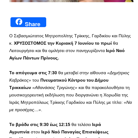
Share
Ο Σεβασμιώτατος Μητροπολίτης Τρίκκης, Γαρδικίου και Πύλης
κ.
ΧΡΥΣΟΣΤΟΜΟΣ την Κυριακή 7 Ιουνίου
το πρωί
θα
Λειτουργήσει και θα ομιλήσει στον πανηγυρίζοντα
Ιερό Ναό
Αγίων Πάντων Πρίνους.
Το απόγευμα στις 7:30
θα μεταβεί στην αίθουσα
«Δημήτριος
Καβράκος»
του
Πνευματικού Κέντρου του Δήμου
Τρικκαίων
«Αθανάσιος Τριγώνης»
και θα παρακολουθήσει τη
μουσικοχορευτική εκδήλωση που διοργανώνει η Χορωδία της
Ιεράς Μητροπόλεως Τρίκκης Γαρδικίου και Πύλης με τίτλο:
«Να
με προσέχεις…»
.
Το βράδυ στις 9:30 έως 12:15
θα τελέσει
Ιερά
Αγρυπνία
στον
Ιερό Ναό
Παναγίας Επισκέψεως