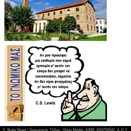
© 3kala News | Διακριτικός Τίτλος: Orion Media, ΑΦΜ: 043750542, Δ.Ο.Υ: