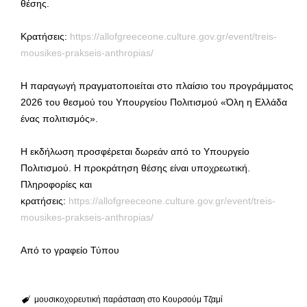
θέσης.
Κρατήσεις:
https://allofgreeceone.culture.gov.gr/event/treis-
mousikes-prakseis-anthropias/
Η παραγωγή πραγματοποιείται στο πλαίσιο του προγράμματος
2026 του θεσμού του Υπουργείου Πολιτισμού «Όλη η Ελλάδα
ένας πολιτισμός».
Η εκδήλωση προσφέρεται δωρεάν από το Υπουργείο
Πολιτισμού. Η προκράτηση θέσης είναι υποχρεωτική.
Πληροφορίες και
κρατήσεις:
https://allofgreeceone.culture.gov.gr/event/treis-
mousikes-prakseis-anthropias/
Από το γραφείο Τύπου
μουσικοχορευτική παράσταση στο Κουρσούμ Τζαμί