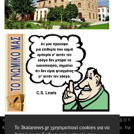
© 3kala News | Διακριτικός Τίτλος: Orion Media, ΑΦΜ: 043750542, Δ.Ο.Υ:
Το 3kalanews.gr χρησιμοποιεί cookies για να
Καρδίτσας, Υπο/μα Τρικάλων, Δ/νση: Τιουσόν 31 τ.κ 42132 Τρίκαλα, Τηλ: