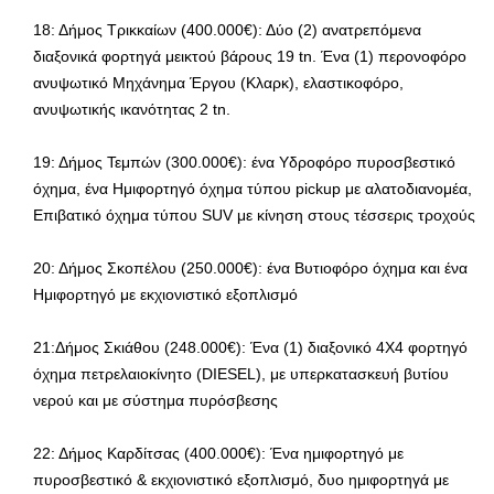
18: Δήμος Τρικκαίων (400.000€): Δύο (2) ανατρεπόμενα
διαξονικά φορτηγά μεικτού βάρους 19 tn. Ένα (1) περονοφόρο
ανυψωτικό Μηχάνημα Έργου (Κλαρκ), ελαστικοφόρο,
ανυψωτικής ικανότητας 2 tn.
19: Δήμος Τεμπών (300.000€): ένα Υδροφόρο πυροσβεστικό
όχημα, ένα Ημιφορτηγό όχημα τύπου pickup με αλατοδιανομέα,
Επιβατικό όχημα τύπου SUV με κίνηση στους τέσσερις τροχούς
20: Δήμος Σκοπέλου (250.000€): ένα Βυτιοφόρο όχημα και ένα
Ημιφορτηγό με εκχιονιστικό εξοπλισμό
21:Δήμος Σκιάθου (248.000€): Ένα (1) διαξονικό 4Χ4 φορτηγό
όχημα πετρελαιοκίνητο (DIESEL), με υπερκατασκευή βυτίου
νερού και με σύστημα πυρόσβεσης
22: Δήμος Καρδίτσας (400.000€): Ένα ημιφορτηγό με
πυροσβεστικό & εκχιονιστικό εξοπλισμό, δυο ημιφορτηγά με