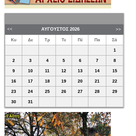
ΑΎΓΟΥΣΤΟΣ
2026
Κυ
Δε
Τρ
Τε
Πέ
Πα
Σά
1
2
3
4
5
6
7
8
9
10
11
12
13
14
15
16
17
18
19
20
21
22
23
24
25
26
27
28
29
30
31