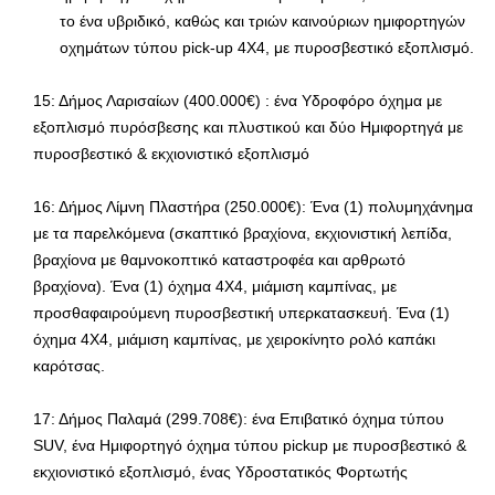
το ένα υβριδικό, καθώς και τριών καινούριων ημιφορτηγών
οχημάτων τύπου pick-up 4Χ4, με πυροσβεστικό εξοπλισμό.
15: Δήμος Λαρισαίων (400.000€) : ένα Υδροφόρο όχημα με
εξοπλισμό πυρόσβεσης και πλυστικού και δύο Ημιφορτηγά με
πυροσβεστικό & εκχιονιστικό εξοπλισμό
16: Δήμος Λίμνη Πλαστήρα (250.000€): Ένα (1) πολυμηχάνημα
με τα παρελκόμενα (σκαπτικό βραχίονα, εκχιονιστική λεπίδα,
βραχίονα με θαμνοκοπτικό καταστροφέα και αρθρωτό
βραχίονα). Ένα (1) όχημα 4Χ4, μιάμιση καμπίνας, με
προσθαφαιρούμενη πυροσβεστική υπερκατασκευή. Ένα (1)
όχημα 4Χ4, μιάμιση καμπίνας, με χειροκίνητο ρολό καπάκι
καρότσας.
17: Δήμος Παλαμά (299.708€): ένα Επιβατικό όχημα τύπου
SUV, ένα Ημιφορτηγό όχημα τύπου pickup με πυροσβεστικό &
εκχιονιστικό εξοπλισμό, ένας Υδροστατικός Φορτωτής