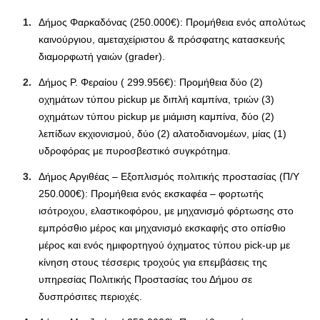
Δήμος Φαρκαδόνας (250.000€): Προμήθεια ενός απολύτως
καινούργιου, αμεταχείριστου & πρόσφατης κατασκευής
διαμορφωτή γαιών (grader).
Δήμος Ρ. Φεραίου ( 299.956€): Προμήθεια δύο (2)
οχημάτων τύπου pickup με διπλή καμπίνα, τριών (3)
οχημάτων τύπου pickup με μιάμιση καμπίνα, δύο (2)
λεπίδων εκχιονισμού, δύο (2) αλατοδιανομέων, μίας (1)
υδροφόρας με πυροσβεστικό συγκρότημα.
Δήμος Αργιθέας – Εξοπλισμός πολιτικής προστασίας (Π/Υ
250.000€): Προμήθεια ενός εκσκαφέα – φορτωτής
ισότροχου, ελαστικοφόρου, με μηχανισμό φόρτωσης στο
εμπρόσθιο μέρος και μηχανισμό εκσκαφής στο οπίσθιο
μέρος και ενός ημιφορτηγού όχηματος τύπου pick-up με
κίνηση στους τέσσερις τροχούς για επεμβάσεις της
υπηρεσίας Πολιτικής Προστασίας του Δήμου σε
δυσπρόσιτες περιοχές.