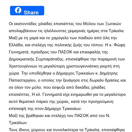
Share
Οι εκατοντάδες χιλιάδες επισκέπτες του Μύλου των Ξωτικών
απολαμβάνουν τις ηλιόλουστες χειμερινές ημέρες στα Τρίκαλα.
Μαζί με τη χαρά και το χαμόγελο των παιδιών από όλη την
Ελλάδα, και στελέχη της πολιτικής ζωής του τόπου. Η κ. Φώφη
Γεννηματά, πρόεδρος του ΠΑΣΟΚ και επικεφαλής της
Δημοκρατικής Συμπαράταξης, επισκέφθηκε την παραμονή των
Χριστουγέννων τη μεγαλύτερη χριστουγεννιάτικη γιορτή στη
χώρα. Την υποδέχθηκε ο Δήμαρχος Τρικκαίων κ. Δημήτρης
Παπαστεργίου, ο οποίος την ξενάγησε στις δωρεάν δράσεις και
σε όλον τον μύλο, που έσφυζε από δεκάδες χιλιάδες
επισκέπτες. Η κλ. Γεννηματά είχε ενημερωθεί για το μεγαλύτερο
αυτό θεματικό πάρκο της χώρας, κατά την προηγούμενη
επίσκεψή της στον Δήμαρχο Τρικκαίων.
Μαζί της βρέθηκαν και στελέχη του ΠΑΣΟΚ από τον Ν.
Τρικάλων.
Τους ίδιους χώρους και συνολικότερα τα Τρίκαλα, επισκέφθηκε