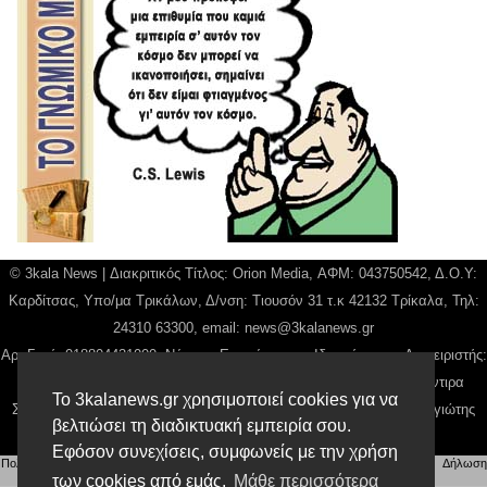
© 3kala News | Διακριτικός Τίτλος: Orion Media, ΑΦΜ: 043750542, Δ.Ο.Υ:
Καρδίτσας, Υπο/μα Τρικάλων, Δ/νση: Τιουσόν 31 τ.κ 42132 Τρίκαλα, Τηλ:
24310 63300, email:
news@3kalanews.gr
Αρ. Γεμή: 018804431000, Νόμιμος Εκπρόσωπος, Ιδιοκτήτης και Διαχειριστής:
Παναγιώτης Φιλίππου, Διευθύντρια: Γιαννουσά Βασιλική, Διευθύντιρα
Το 3kalanews.gr χρησιμοποιεί cookies για να
Σύνταξης: Μπαλαμπάνη Βασιλική. Δικαιούχος domain name Παναγιώτης
βελτιώσει τη διαδικτυακή εμπειρία σου.
Φιλίππου
Εφόσον συνεχίσεις, συμφωνείς με την χρήση
Πολιτική απορρήτου
|
Αίτηση Διαχείρισης Προσωπικών Δεδομένων
|
Όροι χρήσης
| |
Δήλωση
των cookies από εμάς.
Μάθε περισσότερα
Συμμόρφωσης