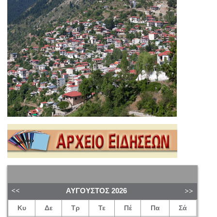
ΑΎΓΟΥΣΤΟΣ
2026
Κυ
Δε
Τρ
Τε
Πέ
Πα
Σά