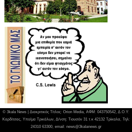
© 3kala News | Διακριτικός Τίτλος: Orion Media, ΑΦΜ: 043750542, Δ.Ο.Υ:
Καρδίτσας, Υπο/μα Τρικάλων, Δ/νση: Τιουσόν 31 τ.κ 42132 Τρίκαλα, Τηλ:
24310 63300, email:
news@3kalanews.gr