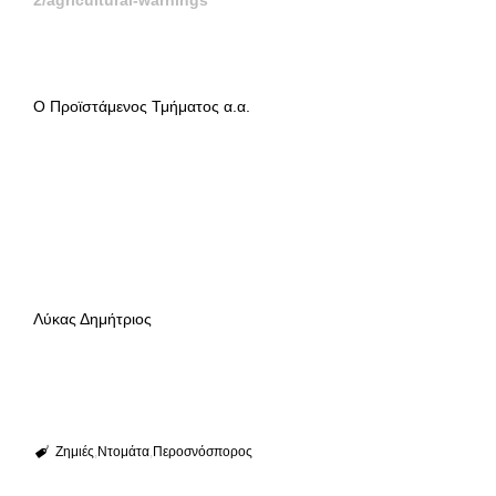
2/agricultural-warnings
Ο Προϊστάμενος Τμήματος α.α.
Λύκας Δημήτριος
Ζημιές
Ντομάτα
Περοσνόσπορος