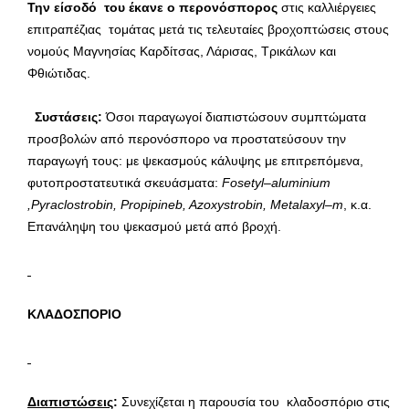
Την είσοδό του έκανε ο περονόσπορος
στις καλλιέργειες
επιτραπέζιας τομάτας μετά τις τελευταίες βροχοπτώσεις στους
νομούς Μαγνησίας Καρδίτσας, Λάρισας, Τρικάλων και
Φθιώτιδας.
Συστάσεις:
Όσοι παραγωγοί διαπιστώσουν συμπτώματα
προσβολών από περονόσπορο να προστατεύσουν την
παραγωγή τους: με ψεκασμούς κάλυψης με επιτρεπόμενα,
φυτοπροστατευτικά σκευάσματα:
Fosetyl
–
aluminium
,
Pyraclostrobin
,
Propipineb
,
Azoxystrobin
,
Metalaxyl
–
m
, κ.α.
Επανάληψη του ψεκασμού μετά από βροχή.
ΚΛΑΔΟΣΠΟΡΙΟ
Διαπιστώσεις
:
Συνεχίζεται η παρουσία του κλαδοσπόριο στις