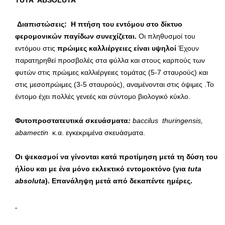
TUTA
ABSOLUTA
Διαπιστώσεις:
H
πτήση του εντόμου στο δίκτυο
φερομονικών παγίδων συνεχίζεται.
Οι πληθυσμοί του
εντόμου στις
πρώιμες καλλιέργειες είναι υψηλοί
Έχουν
παρατηρηθεί προσβολές στα φύλλα και στους καρπούς των
φυτών στις πρώιμες καλλιέργειες τομάτας (5-7 σταυρούς) και
στις μεσοπρώιμες (3-5 σταυρούς), αναμένονται στις όψιμες .Το
έντομο έχει πολλές γενεές και σύντομο βιολογικό κύκλο.
Φυτοπροστατευτικά σκευάσματα
:
baccilus
thuringensis
,
abamectin
κ.α. εγκεκριμένα σκευάσματα.
Οι ψεκασμοί να γίνονται κατά προτίμηση μετά τη δύση του
ήλίου και με ένα μόνο εκλεκτικό εντομοκτόνο (για
tuta
absoluta
). Επανάληψη μετά από δεκαπέντε ημέρες.