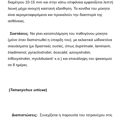
διαμέτρου 10-15 mm και στην κάτω επιφάνεια εμφανίζεται λεπτή
λευκή μέχρι ανοιχτή καστανή εξανθηση. Τα κονίδια του μύκητα
είναι αερομεταφερόμενα και προκαλούν την διασπορά της
ασθένειας.
Συστάσεις
: Να γίνει καταπολέμηση του παθογόνου μύκητα
(μόνο όταν διαπιστωθεί η ύπαρξη του), με εκλεκτικά ωϊδιοκτόνα
σκευάσματα (με δραστικές ουσίες, όπως
bupirimate
,
laminarin
,
triadimenol
,
pyraclostrobin
,
boscalid
,
azoxystrobin
,
trifloxystrobin
,
myclobutanil
.
κ.α.) και επανάληψη του ψεκασμού
σε 8 ημέρες.
(
Tetranychus
urticae
)
Διαπιστώσεις:
Συνεχίζεται η παρουσία του τετρανύχου στις