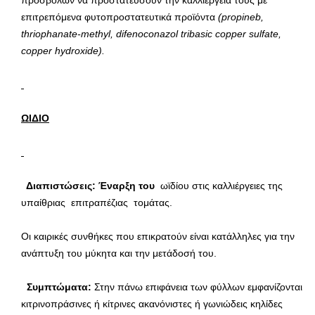
προσβολών να προστατεύσουν την καλλιέργεια τους με
επιτρεπόμενα φυτοπροστατευτικά προϊόντα
(propineb,
thriophanate-methyl, difenoconazol tribasic copper sulfate,
copper hydroxide).
ΩΙΔΙΟ
Διαπιστώσεις: Έναρξη του
ωϊδίου στις καλλιέργειες της
υπαίθριας επιτραπέζιας τομάτας.
Οι καιρικές συνθήκες που επικρατούν είναι κατάλληλες για την
ανάπτυξη του μύκητα και την μετάδοσή του.
Συμπτώματα:
Στην πάνω επιφάνεια των φύλλων εμφανίζονται
κιτρινοπράσινες ή κίτρινες ακανόνιστες ή γωνιώδεις κηλίδες