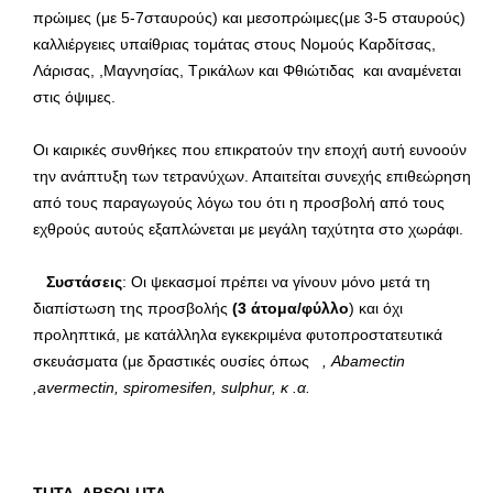
πρώιμες (με 5-7σταυρούς) και μεσοπρώιμες(με 3-5 σταυρούς)
καλλιέργειες υπαίθριας τομάτας στους Νομούς Καρδίτσας,
Λάρισας, ,Μαγνησίας, Τρικάλων και Φθιώτιδας και αναμένεται
στις όψιμες.
Οι καιρικές συνθήκες που επικρατούν την εποχή αυτή ευνοούν
την ανάπτυξη των τετρανύχων. Απαιτείται συνεχής επιθεώρηση
από τους παραγωγούς λόγω του ότι η προσβολή από τους
εχθρούς αυτούς εξαπλώνεται με μεγάλη ταχύτητα στο χωράφι.
Συστάσεις
: Οι ψεκασμοί πρέπει να γίνουν μόνο μετά τη
διαπίστωση της προσβολής
(3 άτομα/φύλλο
) και όχι
προληπτικά, με κατάλληλα εγκεκριμένα φυτοπροστατευτικά
σκευάσματα (με δραστικές ουσίες όπως
,
Abamectin
,
avermectin
,
spiromesifen
,
sulphur
, κ .α.