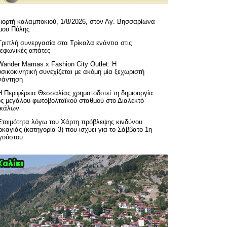
Γιορτή καλαμποκιού, 1/8/2026, στον Αγ. Βησσαρίωνα
μου Πύλης
Τριπλή συνεργασία στα Τρίκαλα ενάντια στις
λεφωνικές απάτες
Wander Mamas x Fashion City Outlet: Η
σικοκινητική συνεχίζεται με ακόμη μία ξεχωριστή
νάντηση
H Περιφέρεια Θεσσαλίας χρηματοδοτεί τη δημιουργία
ός μεγάλου φωτοβολταϊκού σταθμού στο Διαλεκτό
ικάλων
Ετοιμότητα λόγω του Χάρτη πρόβλεψης κινδύνου
καγιάς (κατηγορία 3) που ισχύει για το Σάββατο 1η
γούστου