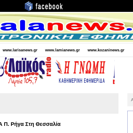
www.larisanews.gr
www.lamianews.gr
www.kozaninews.gr
Αν
Για
:
Α Π. Ρήγα Στη Θεσσαλία