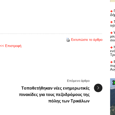
Δή
τη
μου
Εκτυπώστε το άρθρο
συ
<< Επιστροφή
εν
Τρ
πυρ
Αυ
Επόμενο άρθρο
Tοποθετήθηκαν νέες ενημερωτικές
πινακίδες για τους πεζοδρόμους της
πόλης των Τρικάλων