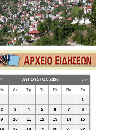
ΑΎΓΟΥΣΤΟΣ
2026
Κυ
Δε
Τρ
Τε
Πέ
Πα
Σά
1
2
3
4
5
6
7
8
9
10
11
12
13
14
15
16
17
18
19
20
21
22