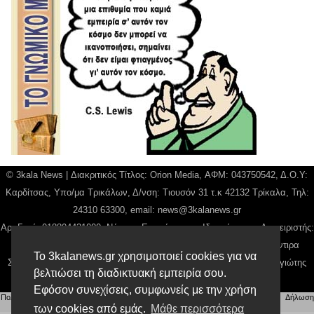
© 3kala News | Διακριτικός Τίτλος: Orion Media, ΑΦΜ: 043750542, Δ.Ο.Υ:
Καρδίτσας, Υπο/μα Τρικάλων, Δ/νση: Τιουσόν 31 τ.κ 42132 Τρίκαλα, Τηλ:
24310 63300, email:
news@3kalanews.gr
Αρ. Γεμή: 018804431000, Νόμιμος Εκπρόσωπος, Ιδιοκτήτης και Διαχειριστής:
Παναγιώτης Φιλίππου, Διευθύντρια: Γιαννουσά Βασιλική, Διευθύντιρα
Το 3kalanews.gr χρησιμοποιεί cookies για να
Σύνταξης: Μπαλαμπάνη Βασιλική. Δικαιούχος domain name Παναγιώτης
βελτιώσει τη διαδικτυακή εμπειρία σου.
Φιλίππου
Εφόσον συνεχίσεις, συμφωνείς με την χρήση
Πολιτική απορρήτου
|
Αίτηση Διαχείρισης Προσωπικών Δεδομένων
|
Όροι χρήσης
| |
Δήλωση
Συμμόρφωσης
των cookies από εμάς.
Μάθε περισσότερα