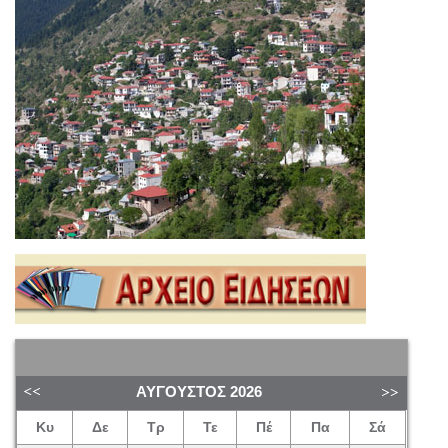
ΑΎΓΟΥΣΤΟΣ
2026
Κυ
Δε
Τρ
Τε
Πέ
Πα
Σά