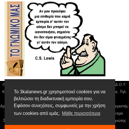
© 3kala News | Διακριτικός Τίτλος: Orion Media, ΑΦΜ: 043750542, Δ.Ο.Υ:
Το 3kalanews.gr χρησιμοποιεί cookies για να
Καρδίτσας, Υπο/μα Τρικάλων, Δ/νση: Τιουσόν 31 τ.κ 42132 Τρίκαλα, Τηλ:
βελτιώσει τη διαδικτυακή εμπειρία σου.
24310 63300, email:
news@3kalanews.gr
Εφόσον συνεχίσεις, συμφωνείς με την χρήση
Αρ. Γεμή: 018804431000, Νόμιμος Εκπρόσωπος, Ιδιοκτήτης και Διαχειριστής:
των cookies από εμάς.
Μάθε περισσότερα
Παναγιώτης Φιλίππου, Διευθύντρια: Γιαννουσά Βασιλική, Διευθύντιρα
Σύνταξης: Μπαλαμπάνη Βασιλική. Δικαιούχος domain name Παναγιώτης
Φιλίππου