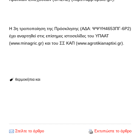
Η 3η τροποποίηση της Πρόσκλησης (ΑΔΑ: ΨΨΥΗ4653ΠΓ-6Ρ2)
έχει αναρτηθεί στις επίσημες ιστοσελίδες του ΥΠΑΑΤ
(www.minagric.gr) και του ΣΣ ΚΑΠ (www.agrotikianaptixi.gr).
θερμοκήπια και
Στείλτε το άρθρο
Εκτυπώστε το άρθρο