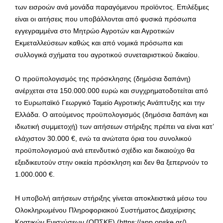
των εισροών ανά μονάδα παραγόμενου προϊόντος. Επιλέξιμες
είναι οι αιτήσεις που υποβάλλονται από φυσικά πρόσωπα
εγγεγραμμένα στο Μητρώο Αγροτών και Αγροτικών
Εκμεταλλεύσεων καθώς και από νομικά πρόσωπα και
συλλογικά σχήματα του αγροτικού συνεταιριστικού δικαίου.
Ο προϋπολογισμός της πρόσκλησης (δημόσια δαπάνη)
ανέρχεται στα 150.000.000 ευρώ και συγχρηματοδοτείται από
το Ευρωπαϊκό Γεωργικό Ταμείο Αγροτικής Ανάπτυξης και την
Ελλάδα. Ο αιτούμενος προϋπολογισμός (δημόσια δαπάνη και
ιδιωτική συμμετοχή) των αιτήσεων στήριξης πρέπει να είναι κατ’
ελάχιστον 30.000 €, ενώ τα ανώτατα όρια του συνολικού
προϋπολογισμού ανά επενδυτικό σχέδιο και δικαιούχο θα
εξειδικευτούν στην οικεία πρόσκληση και δεν θα ξεπερνούν το
1.000.000 €.
Η υποβολή αιτήσεων στήριξης γίνεται αποκλειστικά μέσω του
Ολοκληρωμένου Πληροφοριακού Συστήματος Διαχείρισης
Κρατικών Ενισχύσεων (ΟΠΣΚΕ) (https://app.opske.gr/).