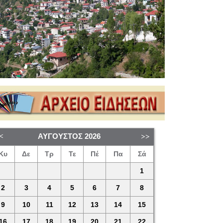
ΑΎΓΟΥΣΤΟΣ
2026
Κυ
Δε
Τρ
Τε
Πέ
Πα
Σά
1
2
3
4
5
6
7
8
9
10
11
12
13
14
15
16
17
18
19
20
21
22