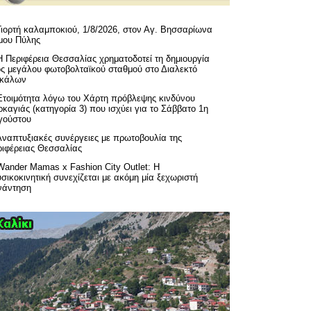
Γιορτή καλαμποκιού, 1/8/2026, στον Αγ. Βησσαρίωνα
μου Πύλης
H Περιφέρεια Θεσσαλίας χρηματοδοτεί τη δημιουργία
ός μεγάλου φωτοβολταϊκού σταθμού στο Διαλεκτό
ικάλων
Ετοιμότητα λόγω του Χάρτη πρόβλεψης κινδύνου
καγιάς (κατηγορία 3) που ισχύει για το Σάββατο 1η
γούστου
Αναπτυξιακές συνέργειες με πρωτοβουλία της
ριφέρειας Θεσσαλίας
Wander Mamas x Fashion City Outlet: Η
σικοκινητική συνεχίζεται με ακόμη μία ξεχωριστή
νάντηση