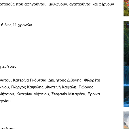
ηθοποιούς που αφηγούνται, μαλώνουν, αγαπιούνται και φέρνουν
ό 6 έως 11 χρονών
τές/τριες
νατου, Κατερίνα Γκόυτσια, Δημήτρης Διβάνης, Φιλαρέτη
κινου, Γιώργος Καψάλης ,Φωτεινή Καψάλη, Γιώργος
Μήτσιου, Κατερίνα Μήτσιου, Στεφανία Μπαρέκα, Ερρικα
εργίου
τές/τριες