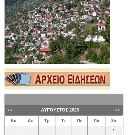
ΑΎΓΟΥΣΤΟΣ
2026
Κυ
Δε
Τρ
Τε
Πέ
Πα
Σά
1