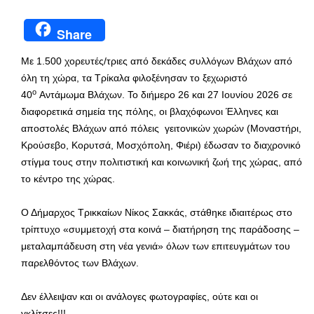
Share
Με 1.500 χορευτές/τριες από δεκάδες συλλόγων Βλάχων από
όλη τη χώρα, τα Τρίκαλα φιλοξένησαν το ξεχωριστό
ο
40
Αντάμωμα Βλάχων. Το διήμερο 26 και 27 Ιουνίου 2026 σε
διαφορετικά σημεία της πόλης, οι βλαχόφωνοι Έλληνες και
αποστολές Βλάχων από πόλεις γειτονικών χωρών (Μοναστήρι,
Κρούσεβο, Κορυτσά, Μοσχόπολη, Φιέρι) έδωσαν το διαχρονικό
στίγμα τους στην πολιτιστική και κοινωνική ζωή της χώρας, από
το κέντρο της χώρας.
Ο Δήμαρχος Τρικκαίων Νίκος Σακκάς, στάθηκε ιδιαιτέρως στο
τρίπτυχο «συμμετοχή στα κοινά – διατήρηση της παράδοσης –
μεταλαμπάδευση στη νέα γενιά» όλων των επιτευγμάτων του
παρελθόντος των Βλάχων.
Δεν έλλειψαν και οι ανάλογες φωτογραφίες, ούτε και οι
γκλίτσες!!!