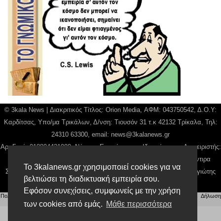
© 3kala News | Διακριτικός Τίτλος: Orion Media, ΑΦΜ: 043750542, Δ.Ο.Υ:
Καρδίτσας, Υπο/μα Τρικάλων, Δ/νση: Τιουσόν 31 τ.κ 42132 Τρίκαλα, Τηλ:
24310 63300, email:
news@3kalanews.gr
Αρ. Γεμή: 018804431000, Νόμιμος Εκπρόσωπος, Ιδιοκτήτης και Διαχειριστής:
Παναγιώτης Φιλίππου, Διευθύντρια: Γιαννουσά Βασιλική, Διευθύντιρα
Το 3kalanews.gr χρησιμοποιεί cookies για να
Σύνταξης: Μπαλαμπάνη Βασιλική. Δικαιούχος domain name Παναγιώτης
βελτιώσει τη διαδικτυακή εμπειρία σου.
Φιλίππου
Εφόσον συνεχίσεις, συμφωνείς με την χρήση
Πολιτική απορρήτου
|
Αίτηση Διαχείρισης Προσωπικών Δεδομένων
|
Όροι χρήσης
| |
Δήλωση
Συμμόρφωσης
των cookies από εμάς.
Μάθε περισσότερα