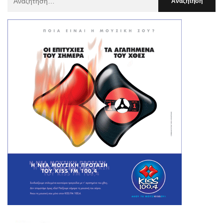
Για
: