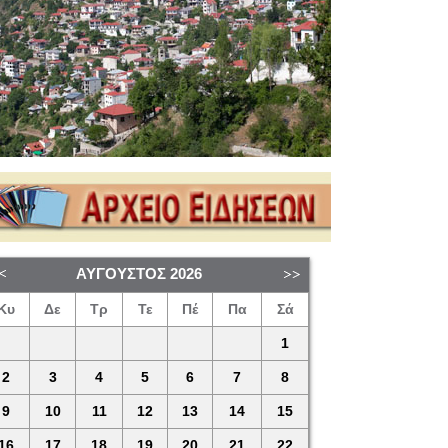
ΑΎΓΟΥΣΤΟΣ
2026
Κυ
Δε
Τρ
Τε
Πέ
Πα
Σά
1
2
3
4
5
6
7
8
9
10
11
12
13
14
15
16
17
18
19
20
21
22