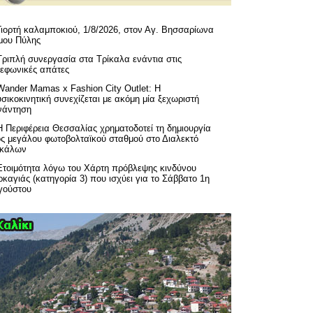
Γιορτή καλαμποκιού, 1/8/2026, στον Αγ. Βησσαρίωνα
μου Πύλης
Τριπλή συνεργασία στα Τρίκαλα ενάντια στις
λεφωνικές απάτες
Wander Mamas x Fashion City Outlet: Η
σικοκινητική συνεχίζεται με ακόμη μία ξεχωριστή
νάντηση
H Περιφέρεια Θεσσαλίας χρηματοδοτεί τη δημιουργία
ός μεγάλου φωτοβολταϊκού σταθμού στο Διαλεκτό
ικάλων
Ετοιμότητα λόγω του Χάρτη πρόβλεψης κινδύνου
καγιάς (κατηγορία 3) που ισχύει για το Σάββατο 1η
γούστου