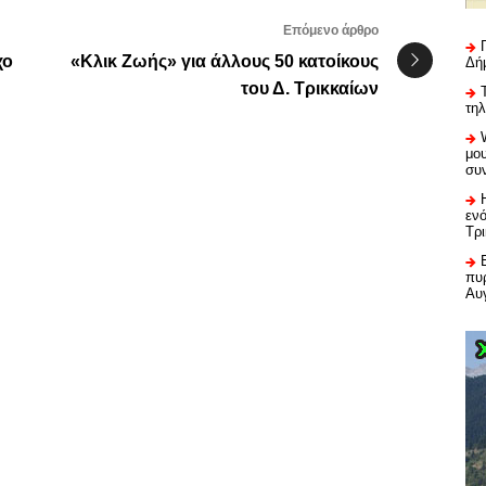
Επόμενο άρθρο
χο
«Κλικ Ζωής» για άλλους 50 κατοίκους
Δή
του Δ. Τρικκαίων
τη
μου
συ
εν
Τρ
πυρ
Αυ