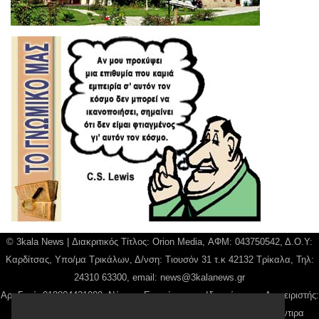
© 3kala News | Διακριτικός Τίτλος: Orion Media, ΑΦΜ: 043750542, Δ.Ο.Υ:
Καρδίτσας, Υπο/μα Τρικάλων, Δ/νση: Τιουσόν 31 τ.κ 42132 Τρίκαλα, Τηλ:
24310 63300, email:
news@3kalanews.gr
Αρ. Γεμή: 018804431000, Νόμιμος Εκπρόσωπος, Ιδιοκτήτης και Διαχειριστής:
Παναγιώτης Φιλίππου, Διευθύντρια: Γιαννουσά Βασιλική, Διευθύντιρα