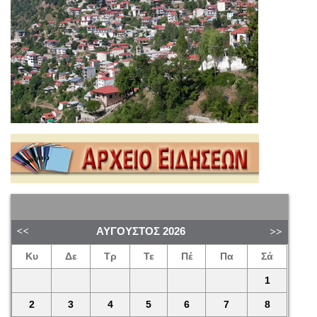
ΑΎΓΟΥΣΤΟΣ
2026
Κυ
Δε
Τρ
Τε
Πέ
Πα
Σά
1
2
3
4
5
6
7
8