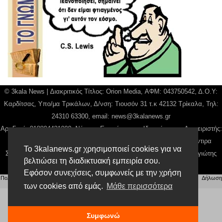
© 3kala News | Διακριτικός Τίτλος: Orion Media, ΑΦΜ: 043750542, Δ.Ο.Υ:
Καρδίτσας, Υπο/μα Τρικάλων, Δ/νση: Τιουσόν 31 τ.κ 42132 Τρίκαλα, Τηλ:
24310 63300, email:
news@3kalanews.gr
Αρ. Γεμή: 018804431000, Νόμιμος Εκπρόσωπος, Ιδιοκτήτης και Διαχειριστής:
Παναγιώτης Φιλίππου, Διευθύντρια: Γιαννουσά Βασιλική, Διευθύντιρα
Το 3kalanews.gr χρησιμοποιεί cookies για να
Σύνταξης: Μπαλαμπάνη Βασιλική. Δικαιούχος domain name Παναγιώτης
βελτιώσει τη διαδικτυακή εμπειρία σου.
Φιλίππου
Εφόσον συνεχίσεις, συμφωνείς με την χρήση
Πολιτική απορρήτου
|
Αίτηση Διαχείρισης Προσωπικών Δεδομένων
|
Όροι χρήσης
| |
Δήλωση
των cookies από εμάς.
Μάθε περισσότερα
Συμμόρφωσης
Συμφωνώ