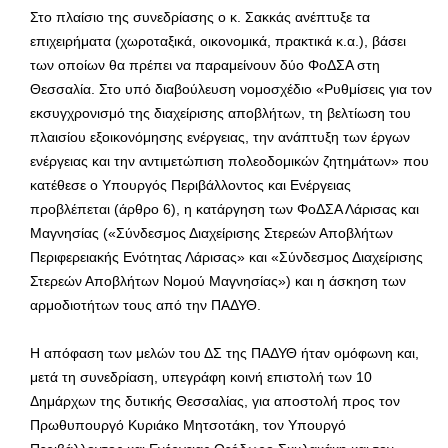
Στο πλαίσιο της συνεδρίασης ο κ. Σακκάς ανέπτυξε τα
επιχειρήματα (χωροταξικά, οικονομικά, πρακτικά κ.α.), βάσει
των οποίων θα πρέπει να παραμείνουν δύο ΦοΔΣΑ στη
Θεσσαλία. Στο υπό διαβούλευση νομοσχέδιο «Ρυθμίσεις για τον
εκσυγχρονισμό της διαχείρισης αποβλήτων, τη βελτίωση του
πλαισίου εξοικονόμησης ενέργειας, την ανάπτυξη των έργων
ενέργειας και την αντιμετώπιση πολεοδομικών ζητημάτων» που
κατέθεσε ο Υπουργός Περιβάλλοντος και Ενέργειας
προβλέπεται (άρθρο 6), η κατάργηση των ΦοΔΣΑ Λάρισας και
Μαγνησίας («Σύνδεσμος Διαχείρισης Στερεών Αποβλήτων
Περιφερειακής Ενότητας Λάρισας» και «Σύνδεσμος Διαχείρισης
Στερεών Αποβλήτων Νομού Μαγνησίας») και η άσκηση των
αρμοδιοτήτων τους από την ΠΑΔΥΘ.
Η απόφαση των μελών του ΔΣ της ΠΑΔΥΘ ήταν ομόφωνη και,
μετά τη συνεδρίαση, υπεγράφη κοινή επιστολή των 10
Δημάρχων της δυτικής Θεσσαλίας, για αποστολή προς τον
Πρωθυπουργό Κυριάκο Μητσοτάκη, τον Υπουργό