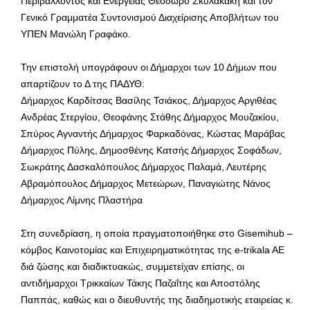
Περιβάλλοντος και Ενέργειας Θεόδωρο Σκυλακάκη και τον
Γενικό Γραμματέα Συντονισμού Διαχείρισης Αποβλήτων του
ΥΠΕΝ Μανώλη Γραφάκο.
Την επιστολή υπογράφουν οι Δήμαρχοι των 10 Δήμων που
απαρτίζουν το Δ της ΠΑΔΥΘ:
Δήμαρχος Καρδίτσας Βασίλης Τσιάκος, Δήμαρχος Αργιθέας
Ανδρέας Στεργίου, Θεοφάνης Στάθης Δήμαρχος Μουζακίου,
Σπύρος Αγναντής Δήμαρχος Φαρκαδόνας, Κώστας Μαράβας
Δήμαρχος Πύλης, Δημοσθένης Κατσής Δήμαρχος Σοφάδων,
Σωκράτης Δασκαλόπουλος Δήμαρχος Παλαμά, Λευτέρης
Αβραμόπουλος Δήμαρχος Μετεώρων, Παναγιώτης Νάνος
Δήμαρχος Λίμνης Πλαστήρα
Στη συνεδρίαση, η οποία πραγματοποιήθηκε στο Gisemihub –
κόμβος Καινοτομίας και Επιχειρηματικότητας της e-trikala AE
διά ζώσης και διαδικτυακώς, συμμετείχαν επίσης, οι
αντιδήμαρχοι Τρικκαίων Τάκης Παζαΐτης και Αποστόλης
Παππάς, καθώς και ο διευθυντής της διαδημοτικής εταιρείας κ.