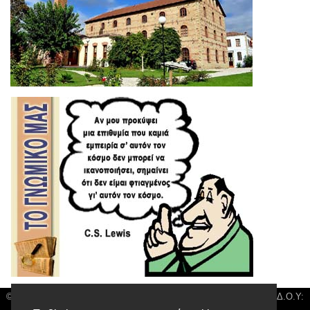
© 3kala News | Διακριτικός Τίτλος: Orion Media, ΑΦΜ: 043750542, Δ.Ο.Υ: