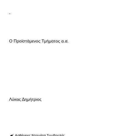
Ο Προϊστάμενος Τμήματος α.α.
Λύκας Δημήτριος
Ασθένειες
Ντομάτα
Συμβουλές