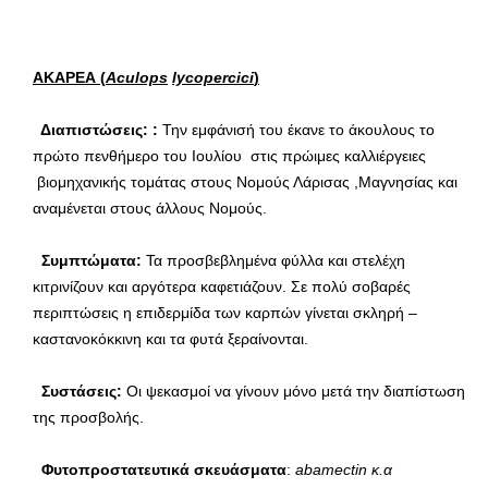
ΑΚΑΡΕΑ (
Α
culops
lycopercici
)
Διαπιστώσεις: :
Την εμφάνισή του έκανε το άκουλους το
πρώτο πενθήμερο του Ιουλίου στις πρώιμες καλλιέργειες
βιομηχανικής τομάτας στους Νομούς Λάρισας ,Μαγνησίας και
αναμένεται στους άλλους Νομούς.
Συμπτώματα:
Τα προσβεβλημένα φύλλα και στελέχη
κιτρινίζουν και αργότερα καφετιάζουν. Σε πολύ σοβαρές
περιπτώσεις η επιδερμίδα των καρπών γίνεται σκληρή –
καστανοκόκκινη και τα φυτά ξεραίνονται.
Συστάσεις:
Οι ψεκασμοί να γίνουν μόνο μετά την διαπίστωση
της προσβολής.
Φυτοπροστατευτικά σκευάσματα
:
abamectin
κ.α