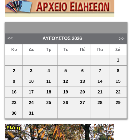
ΑΎΓΟΥΣΤΟΣ
2026
Κυ
Δε
Τρ
Τε
Πέ
Πα
Σά
1
2
3
4
5
6
7
8
9
10
11
12
13
14
15
16
17
18
19
20
21
22
23
24
25
26
27
28
29
30
31