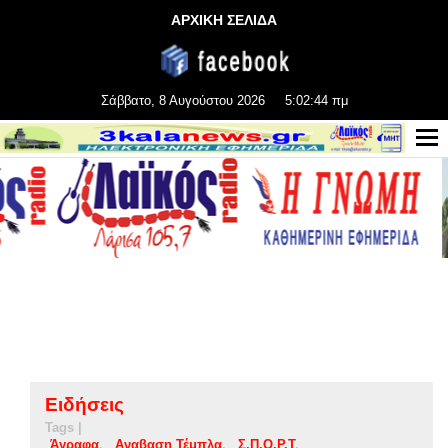
ΑΡΧΙΚΗ ΣΕΛΙΔΑ
Σάββατο, 8 Αυγούστου 2026
5:02:45 πμ
Ειδήσεις
Tags |
Άγραφα
Αναβαση Τέμπλα
Σ.Π.Ο.Ρ.Τ