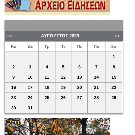
ΑΎΓΟΥΣΤΟΣ
2026
Κυ
Δε
Τρ
Τε
Πέ
Πα
Σά
1
2
3
4
5
6
7
8
9
10
11
12
13
14
15
16
17
18
19
20
21
22
23
24
25
26
27
28
29
30
31