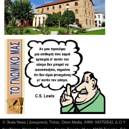
© 3kala News | Διακριτικός Τίτλος: Orion Media, ΑΦΜ: 043750542, Δ.Ο.Υ: