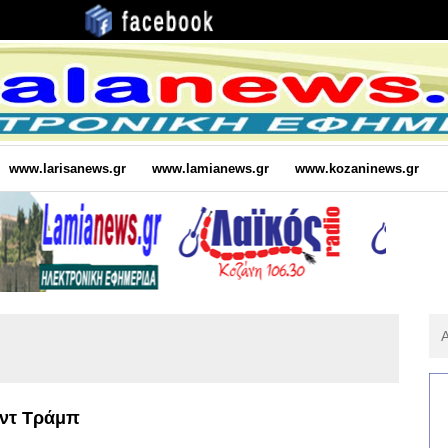
www.larisanews.gr
www.lamianews.gr
www.kozaninews.gr
Αν
Για
:
λντ Τράμπ