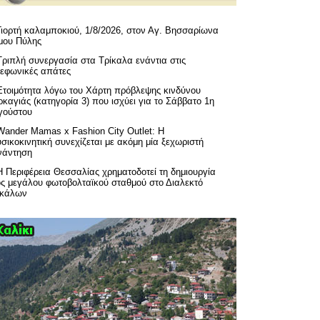
Γιορτή καλαμποκιού, 1/8/2026, στον Αγ. Βησσαρίωνα
μου Πύλης
Τριπλή συνεργασία στα Τρίκαλα ενάντια στις
λεφωνικές απάτες
Ετοιμότητα λόγω του Χάρτη πρόβλεψης κινδύνου
καγιάς (κατηγορία 3) που ισχύει για το Σάββατο 1η
γούστου
Wander Mamas x Fashion City Outlet: Η
σικοκινητική συνεχίζεται με ακόμη μία ξεχωριστή
νάντηση
H Περιφέρεια Θεσσαλίας χρηματοδοτεί τη δημιουργία
ός μεγάλου φωτοβολταϊκού σταθμού στο Διαλεκτό
ικάλων