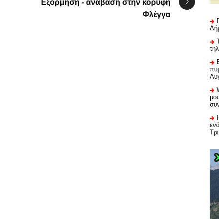
Εξόρμηση - ανάβαση στην κορυφή
Φλέγγα
Δή
τη
πυρ
Αυ
μου
συ
εν
Τρ