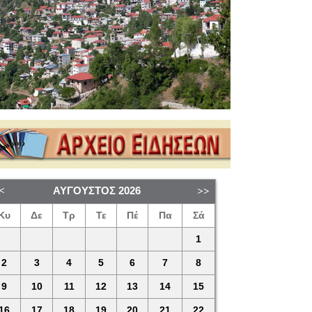
ΑΎΓΟΥΣΤΟΣ
2026
Κυ
Δε
Τρ
Τε
Πέ
Πα
Σά
1
2
3
4
5
6
7
8
9
10
11
12
13
14
15
16
17
18
19
20
21
22