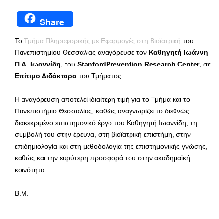
Share
Το
Τμήμα Πληροφορικής με Εφαρμογές στη Βιοϊατρική
του
Πανεπιστημίου Θεσσαλίας αναγόρευσε τον
Καθηγητή Ιωάννη
Π.Α. Ιωαννίδη
, του
StanfordPrevention Research Center
, σε
Επίτιμο Διδάκτορα
του Τμήματος.
Η αναγόρευση αποτελεί ιδιαίτερη τιμή για το Τμήμα και το
Πανεπιστήμιο Θεσσαλίας, καθώς αναγνωρίζει το διεθνώς
διακεκριμένο επιστημονικό έργο του Καθηγητή Ιωαννίδη, τη
συμβολή του στην έρευνα, στη βιοϊατρική επιστήμη, στην
επιδημιολογία και στη μεθοδολογία της επιστημονικής γνώσης,
καθώς και την ευρύτερη προσφορά του στην ακαδημαϊκή
κοινότητα.
Β.Μ.