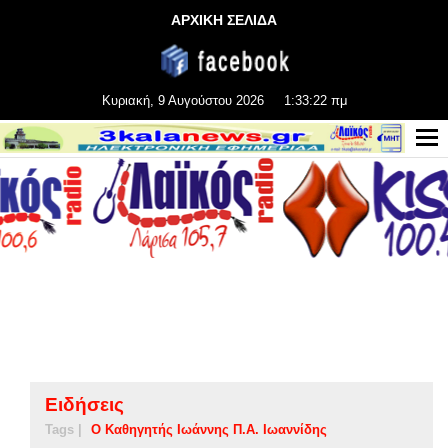
ΑΡΧΙΚΗ ΣΕΛΙΔΑ
Κυριακή, 9 Αυγούστου 2026
1:33:22 πμ
Ειδήσεις
Tags |
Ο Καθηγητής Ιωάννης Π.Α. Ιωαννίδης