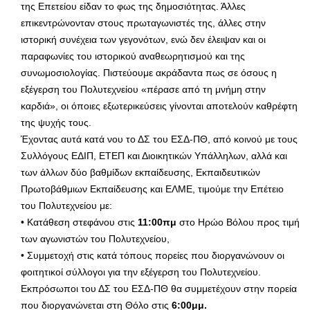
της Επετείου είδαν το φως της δημοσιότητας. Άλλες
επικεντρώνονταν στους πρωταγωνιστές της, άλλες στην
ιστορική συνέχεια των γεγονότων, ενώ δεν έλειψαν και οι
παραφωνίες του ιστορικού αναθεωρητισμού και της
συνωμοσιολογίας. Πιστεύουμε ακράδαντα πως σε όσους η
εξέγερση του Πολυτεχνείου «πέρασε από τη μνήμη στην
καρδιά», οι όποιες εξωτερικεύσεις γίνονται αποτελούν καθρέφτη
της ψυχής τους.
Έχοντας αυτά κατά νου το ΔΣ του ΕΣΔ-ΠΘ, από κοινού με τους
Συλλόγους ΕΔΙΠ, ΕΤΕΠ και Διοικητικών Υπάλληλων, αλλά και
των άλλων δύο βαθμίδων εκπαίδευσης, Εκπαιδευτικών
Πρωτοβάθμιων Εκπαίδευσης και ΕΛΜΕ, τιμούμε την Επέτειο
του Πολυτεχνείου με:
• Κατάθεση στεφάνου στις
11:00πμ
στο Ηρώο Βόλου προς τιμή
των αγωνιστών του Πολυτεχνείου,
• Συμμετοχή στις κατά τόπους πορείες που διοργανώνουν οι
φοιτητικοί σύλλογοι για την εξέγερση του Πολυτεχνείου.
Εκπρόσωποι του ΔΣ του ΕΣΔ-ΠΘ θα συμμετέχουν στην πορεία
που διοργανώνεται στη Θόλο στις
6:00μμ.