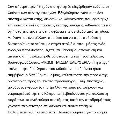
Σαν σήμερα πριν 49 χρόνια οι φοιτητές εξεγέρθηκαν ενάντια στη
Χούντα των συνταγματαρχών. Εξεγέρθηκαν ενάντια σε ένα
σύστημα καταπίεσης, διώξεων και λογοκρισίας που εγκλώβιζε
την κοινωνία και τις παραγωγικές της δυνάμεις, ωθώντας τα πιο
υγιή στοιχεία της είτε στην αφάνεια είτε σε έξοδο από τη χώρα.
Απέναντι σε ένα μέλλον, που όσο και να προσπαθούσε η
δικτατορία να το ντύσει με φτηνά στολίδια-απομιμήσεις ενός
ένδοξου παρελθόντος, εξέπεμπε μαρασμό, απόγνωση και
απελπισία, η νεολαία ήρθε να σπάσει τα τείχη του τέλματος
βροντοφωνάζοντας: «ΨΩΜΙ-ΠΑΙΔΕΙΑ-ΕΛΕΥΘΕΡΙΑ». Τη στιγμή
εκείνη, οι ψευδαισθήσεις που ωθούσαν σε αδράνεια ή/και
συμβιβασμό διαλύθηκαν με μιας, καθιστώντας την πορεία της
δικτατορίας προς το θάνατο προδιαγεγραμμένη. Δυστυχώς,
μικρόνοες εκφραστές της έμελλαν να χρησιμοποιήσουν για
νεκροκρέβατό της την Κύπρο, επιβεβαιώνοντας για πολλοστή
φορά πως τα ανελεύθερα συστήματα, κατά την αποδρομή τους
γίνονται περισσότερο επικίνδυνα και εθνικά επιζήμια.
Πολύ μελάνι χύθηκε από τότε. Πολλές ερμηνείες για το νόημα