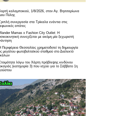
Γιορτή καλαμποκιού, 1/8/2026, στον Αγ. Βησσαρίωνα
μου Πύλης
Τριπλή συνεργασία στα Τρίκαλα ενάντια στις
λεφωνικές απάτες
Wander Mamas x Fashion City Outlet: Η
σικοκινητική συνεχίζεται με ακόμη μία ξεχωριστή
νάντηση
H Περιφέρεια Θεσσαλίας χρηματοδοτεί τη δημιουργία
ός μεγάλου φωτοβολταϊκού σταθμού στο Διαλεκτό
ικάλων
Ετοιμότητα λόγω του Χάρτη πρόβλεψης κινδύνου
καγιάς (κατηγορία 3) που ισχύει για το Σάββατο 1η
γούστου