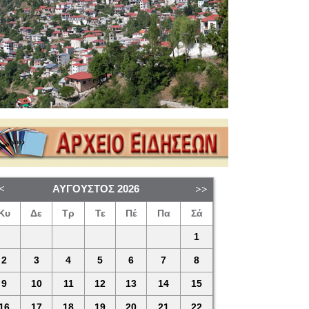
ΑΎΓΟΥΣΤΟΣ
2026
Κυ
Δε
Τρ
Τε
Πέ
Πα
Σά
1
2
3
4
5
6
7
8
9
10
11
12
13
14
15
16
17
18
19
20
21
22