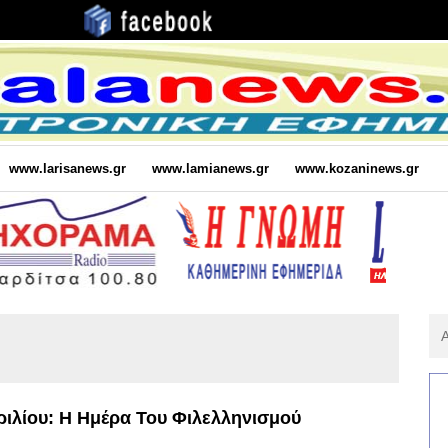
www.larisanews.gr
www.lamianews.gr
www.kozaninews.gr
Αν
Για
:
ριλίου: Η Ημέρα Του Φιλελληνισμού