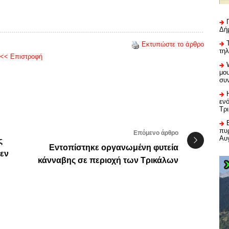
Δή
Εκτυπώστε το άρθρο
τη
<< Επιστροφή
μου
συ
εν
Τρ
πυρ
Επόμενο άρθρο
Αυ
ς
Εντοπίστηκε οργανωμένη φυτεία
 εν
κάνναβης σε περιοχή των Τρικάλων