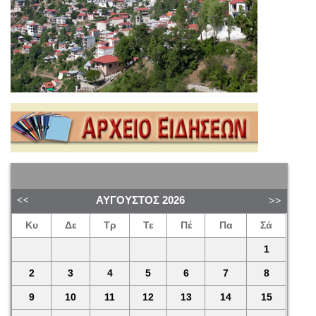
ΑΎΓΟΥΣΤΟΣ
2026
Κυ
Δε
Τρ
Τε
Πέ
Πα
Σά
1
2
3
4
5
6
7
8
9
10
11
12
13
14
15