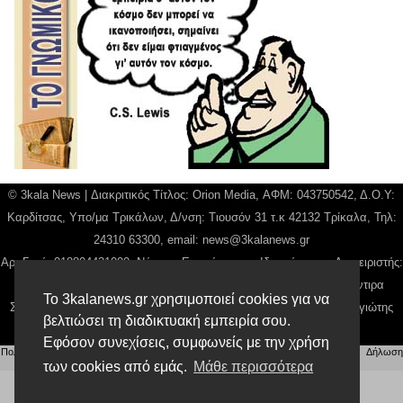
© 3kala News | Διακριτικός Τίτλος: Orion Media, ΑΦΜ: 043750542, Δ.Ο.Υ:
Καρδίτσας, Υπο/μα Τρικάλων, Δ/νση: Τιουσόν 31 τ.κ 42132 Τρίκαλα, Τηλ:
24310 63300, email:
news@3kalanews.gr
Αρ. Γεμή: 018804431000, Νόμιμος Εκπρόσωπος, Ιδιοκτήτης και Διαχειριστής:
Παναγιώτης Φιλίππου, Διευθύντρια: Γιαννουσά Βασιλική, Διευθύντιρα
Το 3kalanews.gr χρησιμοποιεί cookies για να
Σύνταξης: Μπαλαμπάνη Βασιλική. Δικαιούχος domain name Παναγιώτης
βελτιώσει τη διαδικτυακή εμπειρία σου.
Φιλίππου
Εφόσον συνεχίσεις, συμφωνείς με την χρήση
Πολιτική απορρήτου
|
Αίτηση Διαχείρισης Προσωπικών Δεδομένων
|
Όροι χρήσης
| |
Δήλωση
Συμμόρφωσης
των cookies από εμάς.
Μάθε περισσότερα