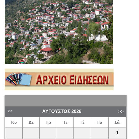
ΑΎΓΟΥΣΤΟΣ
2026
Κυ
Δε
Τρ
Τε
Πέ
Πα
Σά
1