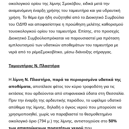
οικολογικού ορίου της λίμνης Σμοκόβου, ειδικά μετά την
αναμενόμενη έναρξη χρήσης του ταμιευτήρα και για υδρευτική
χρήση. Το θέμα έχει ήδη συζητηθεί από το Διοικητικό Συμβούλιο
του ΟΔΥΘ και αποφασίστηκε η προώθηση μελέτης καθορισμού
τουοικολογικού ορίου του ταμιευτήρα. Επίσης, στο προσεχές
Διοικητικό Συμβούλιοπρόκειται να παρουσιαστεί μια πρόταση
εμπλουτισμού των υδατικών αποθεμάτων του ταμιευτήρα με
νερά από το ρέμαΣμοκοβίτικο, μέσω διάνοιξης σήραγγας.
Ταμιευτήρας Ν. Πλαστήρα
Η
λίμνη Ν. Πλαστήρα, παρά τα περιορισμένα υδατικά της
αποθέματα,
αποτέλεσε φέτος τον κύριο τροφοδότη για τις
εκτάσεις που αρδεύονται από επιφανειακά ύδατα στη Θεσσαλία.
Πριν την έναρξη της αρδευτικής περιόδου, το ωφέλιμο υδατικό
απόθεμα της λίμνης, δηλαδή ο όγκος νερού που μπορούσε να
χρησιμοποιηθεί, χωρίς να παραβιαστεί το θεσμοθετημένο
οικολογικό όριο (794 μ.) της λίμνης, αντιστοιχούσε στο
50%
των απαιτούμενων ποσοτήτων νερού
που