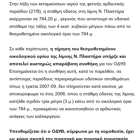
Στην λήξη των εκταμιεύσεων νερού της φετινής αρδευτικής
περιόδου (27/8), η στάθμη ύδατος στη λίμνη Ν. Πλαστήρα
ανέρχονταν σε 784,20 μ., γεγονός που αντιστοιχεί σε υδατικό
απόθεμα της τάξης των 4 εκατ. κυβικών μέτρων πάνω από το
θεσμοθετημένο οικολογικό όριο των 784 μ.
Σε κάθε περίπτωση,
η τήρηση του θεσμοθετημένου
οικολογικού ορίου της λίμνης Ν. Πλαστήρα υπήρξε και
αποτελεί αυστηρώς απαράβατη συνθήκη
για τον ΟΔΥΘ.
Επισημαίνεται ότι η συνθήκη αυτή, κατά το παρελθόν, σε
αντίστοιχες περιόδους περιορισμένων υδατικών αποθεμάτων
όπως η τριετία 2007-09, δεν πληρούνταν κατά κανόνα, με
αποκορύφωμα το έτος 2008, όπου η στάθμη ύδατος της λίμνης
κατήλθε σχεδόν τρία μέτρα (3 μ.) κάτω από το οικολογικό όριο
των 784 μ., προκειμένου να ικανοποιηθούν οι αρδευτικές
ανάγκες των καλλιεργειών.
Υπενθυμίζεται ότι ο ΟΔΥΘ, σύμφωνα με τη νομοθεσία, έχει
ως κύριο σκοπό την ποσοτική και ποιοτική προστασία