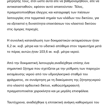
μέτρησής τους, έτσι ώστε αυτά είτε να βαθμονομηθούν, είτε να
αντικατασταθούν, εφόσον αυτό απαιτούνταν. Τέλος,
πραγματοποιήθηκε έλεγχος και καταγραφή των πιέσεων
λειτουργίας στα τερματικά σημεία των κλάδων του δικτύου, για
να εξεταστεί η δυνατότητα επεκτάσεων του κλειστού δικτύου
στις όμορες περιοχές.
Η συνολική κατανάλωση των δοκιμαστικών εκταμιεύσεων ήταν
6,2 εκ. κυβ. μέτρα και το υδατικό απόθεμα στον ταμιευτήρα μετά
το πέρας αυτών,ήταν 103,6 εκ. κυβ. μέτρα νερού.
Από την δοκιμαστική λειτουργία,αναδείχθηκε επίσης ένα
σημαντικό ζήτημα που σχετίζεται με την ρύθμιση των παροχών
εκταμίευσης νερού από τον υδροηλεκτρικό σταθμό του
φράγματος, σε συνάρτηση με τη διακύμανση της ζήτησηςνερού
στο κλειστό αρδευτικό δίκτυο, καθώςσήμερααυτή
πραγματοποιείται χειροκίνητα και με μεγάλη επισφάλεια.
Ταυτόχρονα, αναδείχθηκε η επιτακτική ανάγκη καθορισμού του