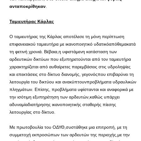
ανταποκρίθηκαν
.
Ταμιευτήρας Κάρλας
Ο ταμιευτήρας της Κάρλας αποτέλεσε τη μόνη περίπτωση
επιφανειακού ταμιευτήρα με ικανοποιητικό υδατικόαπόθεμακατά
τη φετινή χρονιά. Βέβαια,η υφιστάμενη κατάσταση των
αρδευτικών δικτύων που εξυπηρετούνται από τον ταμιευτήρα
χαρακτηρίζεται από αυθαίρετες παρεμβάσεις στις υδροληψίες
και επεκτάσεις στο δίκτυο διανομής, γεγονόςπου επιβαρύνει τη
λειτουργία του δικτύου και ανακύπτουνπροβλήματα υδραυλικών
πληγμάτων. Επίσης, προβλήματα υφίστανται και αναφορικά με
την ισότιμη εξυπηρέτηση των αρδευτών,καθώς υπάρχει
αδυναμίαδιατήρησης ικανοποιητικής σταθερής πίεσης
λειτουργίας στο δίκτυο.
Με πρωτοβουλία του ΟΔΥΘ,συστάθηκε μια επιτροπή, με τη
συμμετοχή εκπροσώπων των αρδευτών της περιοχής,με την