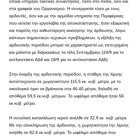
οποία υπήρξαν τακτικές συναντήσεις, τόσο στο πεδίο, όσο και
στα γραφεία του Οργανισμού. Η συνεργασία τόσο με τους
αρδευτές, όσο και με την αρμόδια υπηρεσία της Περιφέρειας
που εκτελεί την εργολαβία της αποκατάστασης, ήταν εξαιρετική
και παρόλη την καθυστέρηση εκκίνησης της άρδευσης, λόγω
κάποιων σημαντικών τεχνικών προβλημάτων, η εξέλιξη της
αρδευτικής περιόδου μπορεί να χαρακτηριστεί ως επιτυχημένη
και μάλιστα με διάρκειαέως τα τέλη Σεπτεμβρίου (24/9 για το
αντλιοστάσιο ΑΔ4 και 18/9 για το αντλιοστάσιο ΑΔ6).
Στην έναρξη της αρδευτικής περιόδου, η στάθμη της λίμνης
αντιστοιχούσε σε χωρητικότητα 115,5 εκ. κυβ. μέτρα, με το
οικολογικό όριο να βρίσκεται στα 46,40 μέτρα, δηλαδή σε
απόθεμα 59,5 εκ.κυβ. μέτρων. Το ωφέλιμο απόθεμα ήταν 56
εκ.κυβ. μέτρα.
Η συνολική κατανάλωση νερού ανήλθε σε 32,9 εκ. κυβ. μέτρα.
Με την ολοκλήρωση της άρδευσης, η χωρητικότητα της λίμνης
ανήλθε σε 82,6 εκ.κυβ. μέτρα. Το ωφέλιμο απόθεμα που