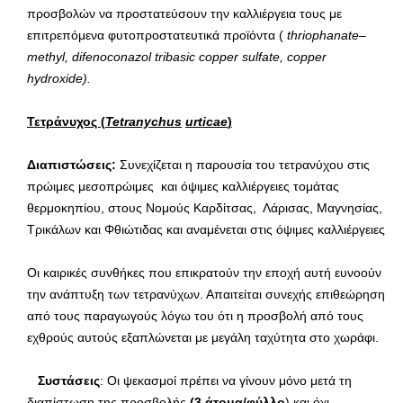
προσβολών να προστατεύσουν την καλλιέργεια τους με
επιτρεπόμενα φυτοπροστατευτικά προϊόντα (
thriophanate
–
methyl
,
difenoconazol
tribasic
copper
sulfate
,
copper
hydroxide
).
Τετράνυχος (
Tetranychus
urticae
)
Διαπιστώσεις:
Συνεχίζεται η παρουσία του τετρανύχου στις
πρώιμες μεσοπρώιμες και όψιμες καλλιέργειες τομάτας
θερμοκηπίου, στους Νομούς Καρδίτσας, Λάρισας, Μαγνησίας,
Τρικάλων και Φθιώτιδας και αναμένεται στις όψιμες καλλιέργειες
Οι καιρικές συνθήκες που επικρατούν την εποχή αυτή ευνοούν
την ανάπτυξη των τετρανύχων. Απαιτείται συνεχής επιθεώρηση
από τους παραγωγούς λόγω του ότι η προσβολή από τους
εχθρούς αυτούς εξαπλώνεται με μεγάλη ταχύτητα στο χωράφι.
Συστάσεις
: Οι ψεκασμοί πρέπει να γίνουν μόνο μετά τη
διαπίστωση της προσβολής
(3 άτομα/φύλλο
) και όχι