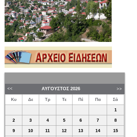
ΑΎΓΟΥΣΤΟΣ
2026
Κυ
Δε
Τρ
Τε
Πέ
Πα
Σά
1
2
3
4
5
6
7
8
9
10
11
12
13
14
15