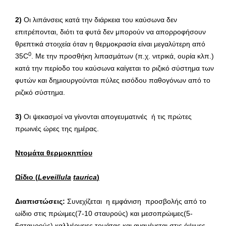
2)
Οι λιπάνσεις κατά την διάρκεια του καύσωνα δεν
επιτρέπονται, διότι τα φυτά δεν μπορούν να απορροφήσουν
θρεπτικά στοιχεία όταν η θερμοκρασία είναι μεγαλύτερη από
0
35C
. Με την προσθήκη λιπασμάτων (π.χ. νιτρικά, ουρία κλπ.)
κατά την περίοδο του καύσωνα καίγεται το ριζικό σύστημα των
φυτών και δημιουργούνται πύλες εισόδου παθογόνων από το
ριζικό σύστημα.
3)
Οι ψεκασμοί να γίνονται απογευματινές ή τις πρώτες
πρωινές ώρες της ημέρας.
Ντομάτα θερμοκηπίου
Ωίδιο (
Leveillula
taurica
)
Διαπιστώσεις:
Συνεχίζεται η εμφάνιση προσβολής από το
ωίδιο στις πρώιμες(7-10 σταυρούς) και μεσοπρώιμες(5-
6σταυρούς) καλλιέργειες τομάτας και αναμένεται στις όψιμες.