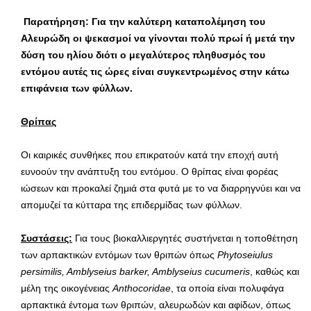
Παρατήρηση: Για την καλύτερη καταπολέμηση του
Αλευρώδη οι ψεκασμοί να γίνονται πολύ πρωί ή μετά την
δύση του ηλίου διότι ο μεγαλύτερος πληθυσμός του
εντόμου αυτές τις ώρες είναι συγκεντρωμένος στην κάτω
επιφάνεια των φύλλων.
Θρίπας
Οι καιρικές συνθήκες που επικρατούν κατά την εποχή αυτή
ευνοούν την ανάπτυξη του εντόμου. Ο θρίπας είναι φορέας
ιώσεων και προκαλεί ζημιά στα φυτά με το να διαρρηγνύει και να
απομυζεί τα κύτταρα της επιδερμίδας των φύλλων.
Συστάσεις:
Για τους βιοκαλλιεργητές συστήνεται η τοποθέτηση
των αρπακτικών εντόμων των θριπών όπως
Phytoseiulus
persimilis
,
Amblyseius
barker
,
Amblyseius
cucumeris
, καθώς και
μέλη της οικογένειας
Anthocoridae
, τα οποία είναι πολυφάγα
αρπακτικά έντομα των θριπών, αλευρωδών και αφίδων, όπως