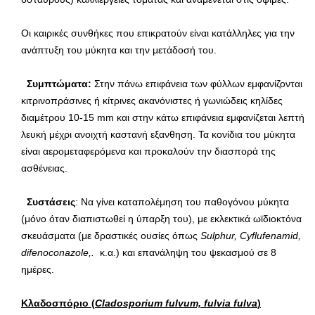
Οι καιρικές συνθήκες που επικρατούν είναι κατάλληλες για την
ανάπτυξη του μύκητα και την μετάδοσή του.
Συμπτώματα:
Στην πάνω επιφάνεια των φύλλων εμφανίζονται
κιτρινοπράσινες ή κίτρινες ακανόνιστες ή γωνιώδεις κηλίδες
διαμέτρου 10-15 mm και στην κάτω επιφάνεια εμφανίζεται λεπτή
λευκή μέχρι ανοιχτή καστανή εξανθηση. Τα κονίδια του μύκητα
είναι αερομεταφερόμενα και προκαλούν την διασπορά της
ασθένειας.
Συστάσεις
: Να γίνει καταπολέμηση του παθογόνου μύκητα
(μόνο όταν διαπιστωθεί η ύπαρξη του), με εκλεκτικά ωϊδιοκτόνα
σκευάσματα (με δραστικές ουσίες όπως
Sulphur
,
Cyflufenamid
,
difenoconazole
,.
κ.α.) και επανάληψη του ψεκασμού σε 8
ημέρες.
Κλαδοσπόριο
(
Cladosporium fulvum, fulvia fulva
)