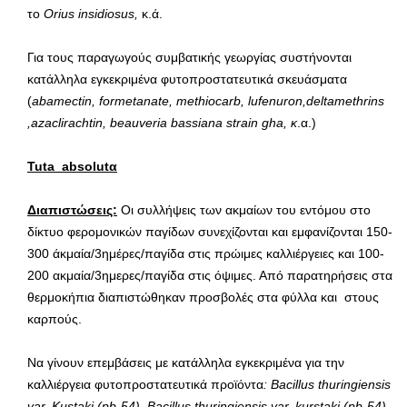
το
Orius
insidiosus
,
κ.ά.
Για τους παραγωγούς συμβατικής γεωργίας συστήνονται
κατάλληλα εγκεκριμένα φυτοπροστατευτικά σκευάσματα
(
abamectin
,
formetanate
,
methiocarb
,
lufenuron
,
deltamethrins
,
azaclirachtin
,
beauveria
bassiana
strain
gha
, κ
.α.)
Tuta
absolut
α
Διαπιστώσεις:
Οι συλλήψεις των ακμαίων του εντόμου στο
δίκτυο φερομονικών παγίδων συνεχίζονται και εμφανίζονται 150-
300 άκμαία/3ημέρες/παγίδα στις πρώιμες καλλιέργειες και 100-
200 ακμαία/3ημερες/παγίδα στις όψιμες. Από παρατηρήσεις στα
θερμοκήπια διαπιστώθηκαν προσβολές στα φύλλα και στους
καρπούς.
Να γίνουν επεμβάσεις με κατάλληλα εγκεκριμένα για την
καλλιέργεια φυτοπροστατευτικά προϊόντα
: Bacillus thuringiensis
var.
Kustaki (pb-54), Bacillus thuringiensis var. kurstaki (pb-54),