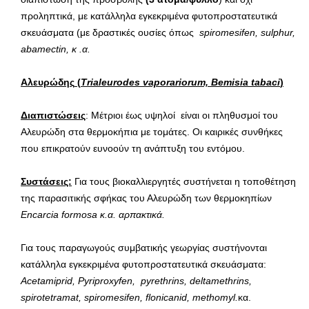
προληπτικά, με κατάλληλα εγκεκριμένα φυτοπροστατευτικά
σκευάσματα (με δραστικές ουσίες όπως
spiromesifen
,
sulphur
,
abamectin
, κ .α.
Αλευρώδης
(
Τ
rialeurodes vaporariorum, Bemisia tabaci
)
Διαπιστώσεις
: Μέτριοι έως υψηλοί είναι οι πληθυσμοί του
Αλευρώδη στα θερμοκήπια με τομάτες. Oι καιρικές συνθήκες
που επικρατούν ευνοούν τη ανάπτυξη του εντόμου.
Συστάσεις:
Για τους βιοκαλλιεργητές συστήνεται η τοποθέτηση
της παρασιτικής σφήκας του Αλευρώδη των θερμοκηπίων
Encarcia
formosa
κ.α. αρπακτικά.
Για τους παραγωγούς συμβατικής γεωργίας συστήνονται
κατάλληλα εγκεκριμένα φυτοπροστατευτικά σκευάσματα:
Acetamiprid
,
Pyriproxyfen
,
pyrethrins
,
deltamethrins
,
spirotetramat
,
spiromesifen
,
flonicanid
,
methomyl
.
κα.