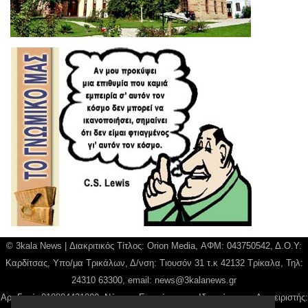
© 3kala News | Διακριτικός Τίτλος: Orion Media, ΑΦΜ: 043750542, Δ.Ο.Υ:
Καρδίτσας, Υπο/μα Τρικάλων, Δ/νση: Τιουσόν 31 τ.κ 42132 Τρίκαλα, Τηλ:
24310 63300, email:
news@3kalanews.gr
Αρ. Γεμή: 018804431000, Νόμιμος Εκπρόσωπος, Ιδιοκτήτης και Διαχειριστής: