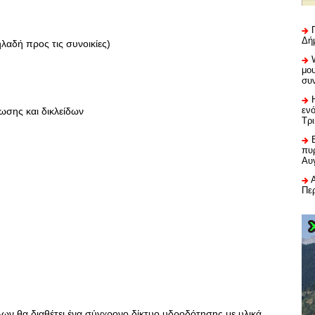
Δή
λαδή προς τις συνοικίες)
μου
συ
εν
ωσης και δικλείδων
Τρ
πυρ
Αυ
Πε
ων θα διαθέτει ένα σύγχρονο δίκτυο υδροδότησης με υλικά