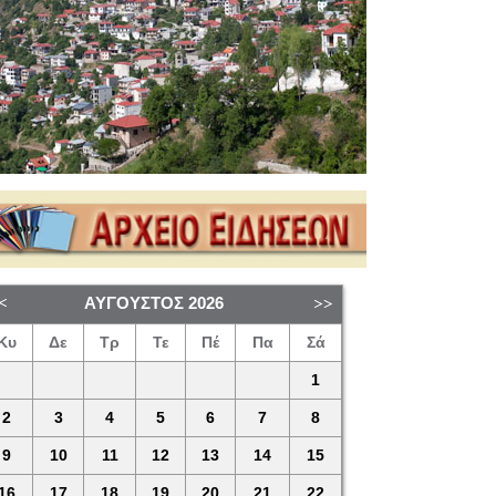
ΑΎΓΟΥΣΤΟΣ
2026
Κυ
Δε
Τρ
Τε
Πέ
Πα
Σά
1
2
3
4
5
6
7
8
9
10
11
12
13
14
15
16
17
18
19
20
21
22