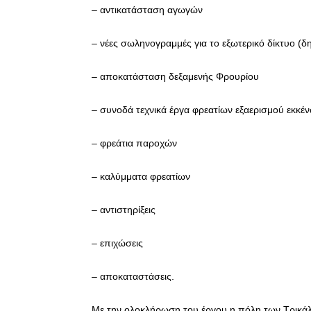
– αντικατάσταση αγωγών
– νέες σωληνογραμμές για το εξωτερικό δίκτυο (δη
– αποκατάσταση δεξαμενής Φρουρίου
– συνοδά τεχνικά έργα φρεατίων εξαερισμού εκκέν
– φρεάτια παροχών
– καλύμματα φρεατίων
– αντιστηρίξεις
– επιχώσεις
– αποκαταστάσεις.
Με την ολοκλήρωση του έργου η πόλη των Τρικάλ