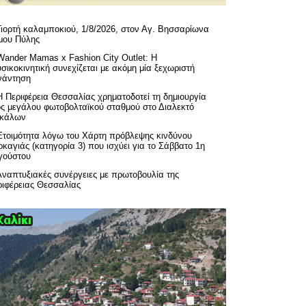
Γιορτή καλαμποκιού, 1/8/2026, στον Αγ. Βησσαρίωνα
μου Πύλης
Wander Mamas x Fashion City Outlet: Η
σικοκινητική συνεχίζεται με ακόμη μία ξεχωριστή
νάντηση
H Περιφέρεια Θεσσαλίας χρηματοδοτεί τη δημιουργία
ός μεγάλου φωτοβολταϊκού σταθμού στο Διαλεκτό
ικάλων
Ετοιμότητα λόγω του Χάρτη πρόβλεψης κινδύνου
καγιάς (κατηγορία 3) που ισχύει για το Σάββατο 1η
γούστου
Αναπτυξιακές συνέργειες με πρωτοβουλία της
ριφέρειας Θεσσαλίας