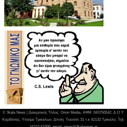
© 3kala News | Διακριτικός Τίτλος: Orion Media, ΑΦΜ: 043750542, Δ.Ο.Υ:
Καρδίτσας, Υπο/μα Τρικάλων, Δ/νση: Τιουσόν 31 τ.κ 42132 Τρίκαλα, Τηλ:
24310 63300, email:
news@3kalanews.gr