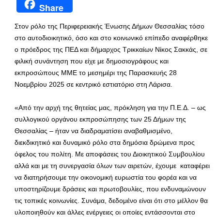
Share
Στον ρόλο της Περιφερειακής Ένωσης Δήμων Θεσσαλίας τόσο
στο αυτοδιοικητικό, όσο και στο κοινωνικό επίπεδο αναφέρθηκε
ο πρόεδρος της ΠΕΔ και δήμαρχος Τρικκαίων Νίκος Σακκάς, σε
φιλική συνάντηση που είχε με δημοσιογράφους και
εκπροσώπους ΜΜΕ το μεσημέρι της Παρασκευής 28
Νοεμβρίου 2025 σε κεντρικό εστιατόριο στη Λάρισα.
«Από την αρχή της θητείας μας, πρόκληση για την Π.Ε.Δ. – ως
συλλογικού οργάνου εκπροσώπησης των 25 Δήμων της
Θεσσαλίας – ήταν να διαδραματίσει αναβαθμισμένο,
διεκδικητικό και δυναμικό ρόλο στα δημόσια δρώμενα προς
όφελος του πολίτη. Με αποφάσεις του Διοικητικού Συμβουλίου
αλλά και με τη συνεργασία όλων των αιρετών, έχουμε καταφέρει
να διατηρήσουμε την οικονομική ευρωστία του φορέα και να
υποστηρίζουμε δράσεις και πρωτοβουλίες, που ενδυναμώνουν
τις τοπικές κοινωνίες. Συνάμα, δεδομένο είναι ότι στο μέλλον θα
υλοποιηθούν και άλλες ενέργειες οι οποίες εντάσσονται στο