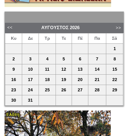
ΑΎΓΟΥΣΤΟΣ
2026
Κυ
Δε
Τρ
Τε
Πέ
Πα
Σά
1
2
3
4
5
6
7
8
9
10
11
12
13
14
15
16
17
18
19
20
21
22
23
24
25
26
27
28
29
30
31