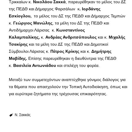
Τρικκαίων κ.
Νικολάου Σακκά
, παρευρέθηκαν το μέλος του ΔΣ
της ΠΕΔΘ και Δήμαρχος Φαρσάλων κ
. Ιορδάνης
Εσκίογλου,
το μέλος του ΔΣ της ΠΕΔΘ και Δήμαρχος Τεμπών
κ.
Γεώργιος Μανώλης
, τα μέλη του ΔΣ της ΠΕΔΘ και
Αντιδήμαρχοι Λάρισας κ.
Κωνσταντίνος
Καλαμπαλίκης,
κ.
Ανδρέας Ανδριτσόπουλος
και κ.
Μιχαλής
Τσακίρης
και τα μέλη του ΔΣ της ΠΕΔΘ και Δημοτικοί
Σύμβουλοι Λάρισας κ.
Πέτρος Κρίκης
και κ.
Δημήτρης
Μαβίδης
.
Επίσης παρευρέθηκαν η διευθύντρια της ΠΕΔΘ
κ.
Βασιλεία Αντωνιάδου
και στελέχη του φορέα.
Μεταξύ των συμμετεχόντων αναπτύχθηκε γόνιμος διάλογος για
τα θέματα που απασχολούν την Τοπική Αυτοδιοίκηση, όπως και
για ευρύτερα ζητήματα της τρέχουσας επικαιρότητας.
Ν. Σακκάς