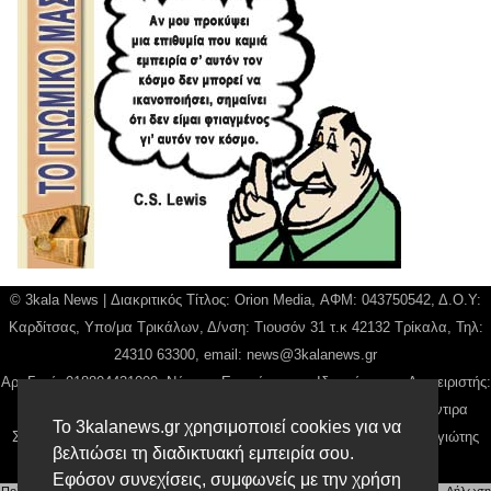
© 3kala News | Διακριτικός Τίτλος: Orion Media, ΑΦΜ: 043750542, Δ.Ο.Υ:
Καρδίτσας, Υπο/μα Τρικάλων, Δ/νση: Τιουσόν 31 τ.κ 42132 Τρίκαλα, Τηλ:
24310 63300, email:
news@3kalanews.gr
Αρ. Γεμή: 018804431000, Νόμιμος Εκπρόσωπος, Ιδιοκτήτης και Διαχειριστής:
Παναγιώτης Φιλίππου, Διευθύντρια: Γιαννουσά Βασιλική, Διευθύντιρα
Το 3kalanews.gr χρησιμοποιεί cookies για να
Σύνταξης: Μπαλαμπάνη Βασιλική. Δικαιούχος domain name Παναγιώτης
βελτιώσει τη διαδικτυακή εμπειρία σου.
Φιλίππου
Εφόσον συνεχίσεις, συμφωνείς με την χρήση