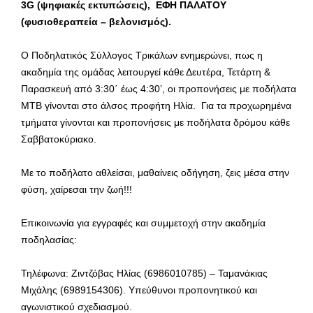
3
G
(ψηφιακές εκτυπώσεις), ΕΦΗ ΠΑΛΑΤΟΥ
(φυσιοθεραπεία – βελονισμός).
Ο Ποδηλατικός Σύλλογος Τρικάλων ενημερώνει, πως η
ακαδημία της ομάδας λειτουργεί κάθε Δευτέρα, Τετάρτη &
Παρασκευή από 3:30΄ έως 4:30’, οι προπονήσεις με ποδήλατα
ΜΤΒ γίνονται στο άλσος προφήτη Ηλία. Για τα προχωρημένα
τμήματα γίνονται και προπονήσεις με ποδήλατα δρόμου κάθε
Σαββατοκύριακο.
Με το ποδήλατο αθλείσαι, μαθαίνεις οδήγηση, ζεις μέσα στην
φύση, χαίρεσαι την ζωή!!!
Επικοινωνία για εγγραφές και συμμετοχή στην ακαδημία
ποδηλασίας:
Τηλέφωνα: Ζιντζόβας Ηλίας (6986010785) – Ταμανάκιας
Μιχάλης (6989154306). Υπεύθυνοι προπονητικού και
αγωνιστικού σχεδιασμού.