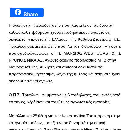
Share
Η αγωνιστική περίοδος στην ποδηλασία ξεκίνησε δυνατά,
καθώς κάθε εβδομάδα έχουμε ποδηλατικούς αγώνες σε
διάφορες περιοχές της Ελλάδας. Την Καθαρά Δευτέρα ο Π.Σ.
Τρικάλων συμμετείχε στην ποδηλατική διοργάνωση – γιορτή,
που συνδιοργάνωσαν ο Π.Σ. ΜΑΝΔΡΑΣ WEST COAST & ΠΣ
ΚΡΟΝΟΣ ΝΙΚΑΙΑΣ. Αγώνες ορεινής ποδηλασίας ΜΤΒ στην
Μάνδρα Αττικής. Αθλητές και συνοδοί δοκίμασαν τα
παραδοσιακά νηστήσιμα, λόγω της ημέρας και στην συνέχεια
ακολούθησαν οι αγώνες.
Ο Π.Σ. Τρικάλων συμμετείχε με 6 ποδηλάτες, που εκτός από
επιτυχίες, κέρδισαν και πολύτιμες αγωνιστικές εμπειρίες.
η
Μετάλλιο και 2
θέση για τον Κωνσταντίνο Τσατσαρώνη στην
κατηγορία παίδων, που ξεκίνησε δυναμικά την φετινή
αγωνιστική χρονιά. Στην ίδια κατηγορία ο Νίκος Ποτήρης ήταν