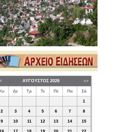
ΑΎΓΟΥΣΤΟΣ
2026
Κυ
Δε
Τρ
Τε
Πέ
Πα
Σά
1
2
3
4
5
6
7
8
9
10
11
12
13
14
15
16
17
18
19
20
21
22