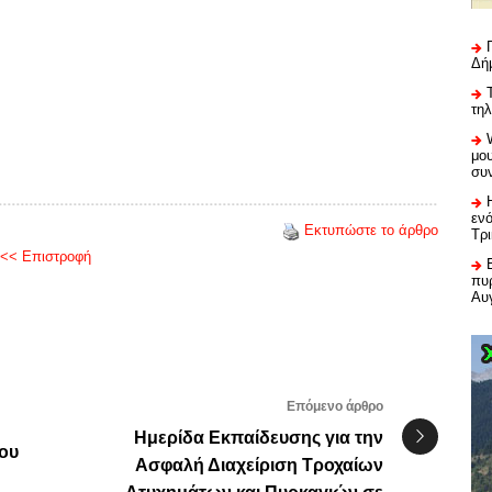
Δή
τη
μου
συ
εν
Εκτυπώστε το άρθρο
Τρ
<< Επιστροφή
πυρ
Αυ
Επόμενο άρθρο
Ημερίδα Εκπαίδευσης για την
του
Ασφαλή Διαχείριση Τροχαίων