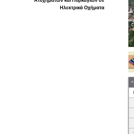
Ατυχημάτων και Πυρκαγιών σε
η
Ηλεκτρικά Οχήματα