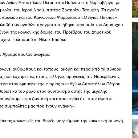
 των Αγίων Αποστόλων Πέτρου και Παύλου στη Νυρεμβέργη, με
φημερίου του Ιερού Ναού, πατέρα Σωτηρίου Τσουρλή. Τα αγαθά
οπωλείου και του Κοινωνικού Φαρμακείου «Ο Άγιος Παΐσιος»
ραλαβή των αγαθών πραγματοποιήθηκε παρουσία του Δημάρχου
νων της κοινωνικής δομής, του Προέδρου του Δημοτικού
ρχου Πολιτισμού κ. Νίκου Τσιούκα.
ς Αβραμόπουλος ανέφερε:
 ενώνει ανθρώπους και τόπους, ακόμη και πέρα από τα σύνορα
ές μου ευχαριστίες στους Έλληνες ομογενείς της Νυρεμβέργης
ιαίτερα στον εφημέριο της ενορίας των Αγίων Αποστόλων Πέτρου
θοριστικό του ρόλο στον συντονισμό αυτής της μεγάλης
ργήσαμε είναι ζωντανή και αποδεικνύει ότι, όταν είμαστε
υς συμπολίτες μας που έχουν ανάγκη».
ύει τις κοινωνικές του δομές, με γνώμονα την κοινωνική συνοχή