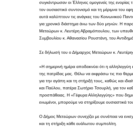
συγκέντρωσαν οι Έλληνες ομογενείς της ενορίας
τον ουσιαστικό συντονισμό και τη μέριμνα του ε
αυτά καλύπτουν τις ανάγκες του Κοινωνικού Παντ
για χρονικό διάστημα άνω των δύο μηνών. Η πα
Μετεώρων κ. Λευτέρη Αβραμόπουλου, των υπευθύ
Συμβουλίου κ. Αθανασίου Ρουστάνη, του Αντιδημά
Σε δήλωσή του ο Δήμαρχος Μετεώρων κ. Λευτέρη
«Η σημερινή ημέρα αποδεικνύει ότι η αλληλεγγύη
της πατρίδας μας. Θέλω να εκφράσω τις πιο θερμ
για την αγάπη και τη στήριξή τους, καθώς και ιδ
και Παύλου, πατέρα Σωτήριο Τσουρλή, για τον κα
προσπάθειας. Η «Γέφυρα Αλληλεγγύης» που δημιου
ενωμένοι, μπορούμε να στηρίξουμε ουσιαστικά το
Ο Δήμος Μετεώρων συνεχίζει με συνέπεια να ενισχ
και τη στήριξη κάθε ευάλωτου συμπολίτη.