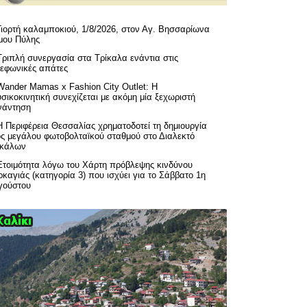
Γιορτή καλαμποκιού, 1/8/2026, στον Αγ. Βησσαρίωνα
μου Πύλης
Τριπλή συνεργασία στα Τρίκαλα ενάντια στις
λεφωνικές απάτες
Wander Mamas x Fashion City Outlet: Η
σικοκινητική συνεχίζεται με ακόμη μία ξεχωριστή
νάντηση
H Περιφέρεια Θεσσαλίας χρηματοδοτεί τη δημιουργία
ός μεγάλου φωτοβολταϊκού σταθμού στο Διαλεκτό
ικάλων
Ετοιμότητα λόγω του Χάρτη πρόβλεψης κινδύνου
καγιάς (κατηγορία 3) που ισχύει για το Σάββατο 1η
γούστου