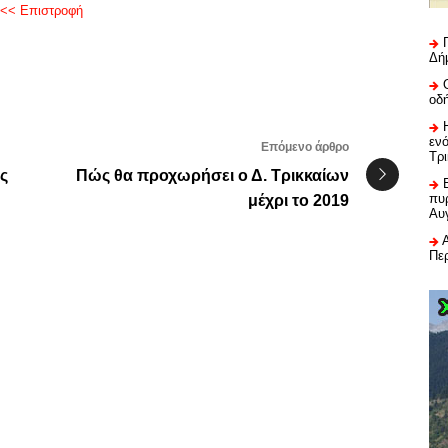
<< Επιστροφή
Δή
οδ
εν
Επόμενο άρθρο
Τρ
ς
Πώς θα προχωρήσει ο Δ. Τρικκαίων
πυρ
μέχρι το 2019
Αυ
Πε