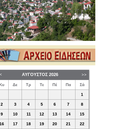
ΑΎΓΟΥΣΤΟΣ
2026
Κυ
Δε
Τρ
Τε
Πέ
Πα
Σά
1
2
3
4
5
6
7
8
9
10
11
12
13
14
15
16
17
18
19
20
21
22