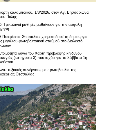
Γιορτή καλαμποκιού, 1/8/2026, στον Αγ. Βησσαρίωνα
μου Πύλης
Οι Τρικαλινοί μαθητές μαθαίνουν για την ασφαλή
ήγηση
H Περιφέρεια Θεσσαλίας χρηματοδοτεί τη δημιουργία
ός μεγάλου φωτοβολταϊκού σταθμού στο Διαλεκτό
ικάλων
Ετοιμότητα λόγω του Χάρτη πρόβλεψης κινδύνου
καγιάς (κατηγορία 3) που ισχύει για το Σάββατο 1η
γούστου
Αναπτυξιακές συνέργειες με πρωτοβουλία της
ριφέρειας Θεσσαλίας