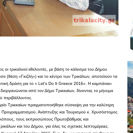
ος οι τρικαλινοί εθελοντές, με βάση το κάλεσμα του Δήμου
σο (θέση «Γκιζλή») και το κέντρο των Τρικάλων, αποτελούν τα
ντική δράση για το « Let’s Do It Greece 2016». Η καμπάνια«
ά διοργανώνεται από τον Δήμο Τρικκαίων, δίνοντας το μήνυμα
ού περιβάλλοντος.
χείο Τρικκαίων πραγματοποιήθηκε σύσκεψη για την καλύτερη
 Προγραμματισμού, Ανάπτυξης και Τουρισμού κ. Χρυσόστομος
οσκόπους, τους εκπροσώπους Πρωτοβάθμιας και
κάλων και του Δήμου, για όλες τις σχετικές λεπτομέρειες.