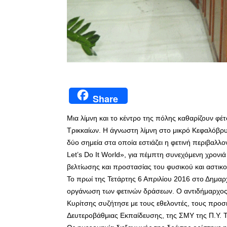
Share
Μια λίμνη και το κέντρο της πόλης καθαρίζουν φέτ
Τρικκαίων. Η άγνωστη λίμνη στο μικρό Κεφαλόβρυ
δύο σημεία στα οποία εστιάζει η φετινή περιβαλλο
Let’s Do It World», για πέμπτη συνεχόμενη χρονι
βελτίωσης και προστασίας του φυσικού και αστικ
Το πρωί της Τετάρτης 6 Απριλίου 2016 στο Δημαρ
οργάνωση των φετινών δράσεων. Ο αντιδήμαρχος
Κυρίτσης συζήτησε με τους εθελοντές, τους πρ
Δευτεροβάθμιας Εκπαίδευσης, της ΣΜΥ της Π.Υ. Τρι