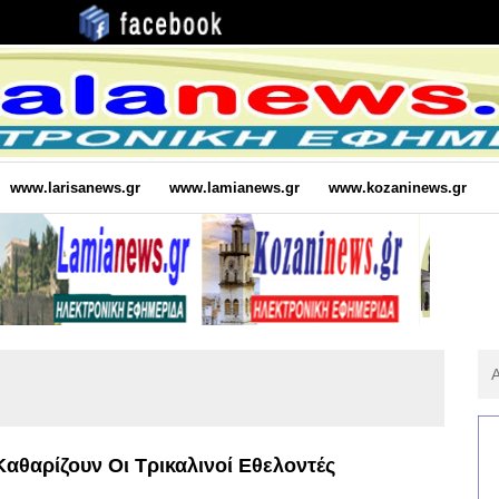
www.larisanews.gr
www.lamianews.gr
www.kozaninews.gr
Αν
Για
:
Καθαρίζουν Οι Τρικαλινοί Εθελοντές