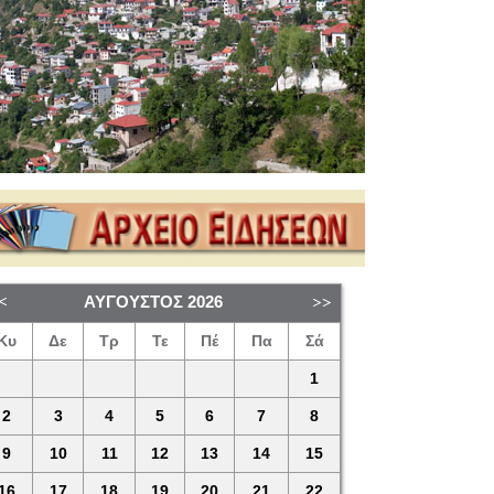
ΑΎΓΟΥΣΤΟΣ
2026
Κυ
Δε
Τρ
Τε
Πέ
Πα
Σά
1
2
3
4
5
6
7
8
9
10
11
12
13
14
15
16
17
18
19
20
21
22