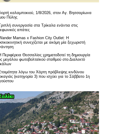
Γιορτή καλαμποκιού, 1/8/2026, στον Αγ. Βησσαρίωνα
μου Πύλης
Τριπλή συνεργασία στα Τρίκαλα ενάντια στις
λεφωνικές απάτες
Wander Mamas x Fashion City Outlet: Η
σικοκινητική συνεχίζεται με ακόμη μία ξεχωριστή
νάντηση
H Περιφέρεια Θεσσαλίας χρηματοδοτεί τη δημιουργία
ός μεγάλου φωτοβολταϊκού σταθμού στο Διαλεκτό
ικάλων
Ετοιμότητα λόγω του Χάρτη πρόβλεψης κινδύνου
καγιάς (κατηγορία 3) που ισχύει για το Σάββατο 1η
γούστου