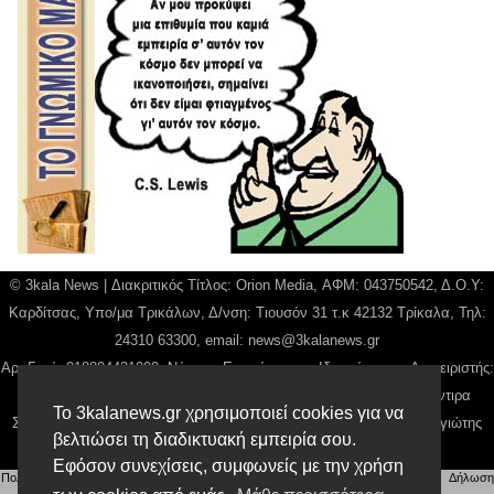
© 3kala News | Διακριτικός Τίτλος: Orion Media, ΑΦΜ: 043750542, Δ.Ο.Υ:
Καρδίτσας, Υπο/μα Τρικάλων, Δ/νση: Τιουσόν 31 τ.κ 42132 Τρίκαλα, Τηλ:
24310 63300, email:
news@3kalanews.gr
Αρ. Γεμή: 018804431000, Νόμιμος Εκπρόσωπος, Ιδιοκτήτης και Διαχειριστής:
Παναγιώτης Φιλίππου, Διευθύντρια: Γιαννουσά Βασιλική, Διευθύντιρα
Το 3kalanews.gr χρησιμοποιεί cookies για να
Σύνταξης: Μπαλαμπάνη Βασιλική. Δικαιούχος domain name Παναγιώτης
βελτιώσει τη διαδικτυακή εμπειρία σου.
Φιλίππου
Εφόσον συνεχίσεις, συμφωνείς με την χρήση
Πολιτική απορρήτου
|
Αίτηση Διαχείρισης Προσωπικών Δεδομένων
|
Όροι χρήσης
| |
Δήλωση
Συμμόρφωσης