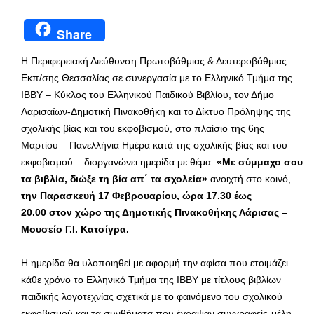
Share
H Περιφερειακή Διεύθυνση Πρωτοβάθμιας & Δευτεροβάθμιας
Εκπ/σης Θεσσαλίας σε συνεργασία με το Ελληνικό Τμήμα της
ΙΒΒΥ – Κύκλος του Ελληνικού Παιδικού Βιβλίου, τον Δήμο
Λαρισαίων-Δημοτική Πινακοθήκη και το Δίκτυο Πρόληψης της
σχολικής βίας και του εκφοβισμού, στο πλαίσιο της 6ης
Μαρτίου – Πανελλήνια Ημέρα κατά της σχολικής βίας και του
εκφοβισμού – διοργανώνει ημερίδα με θέμα:
«Με σύμμαχο σου
τα βιβλία, διώξε τη βία απ΄ τα σχολεία»
ανοιχτή στο κοινό,
την Παρασκευή 17 Φεβρουαρίου, ώρα 17.30 έως
20.00 στον χώρο της Δημοτικής Πινακοθήκης Λάρισας –
Μουσείο Γ.Ι. Κατσίγρα.
Η ημερίδα θα υλοποιηθεί με αφορμή την αφίσα που ετοιμάζει
κάθε χρόνο το Ελληνικό Τμήμα της ΙΒΒΥ με τίτλους βιβλίων
παιδικής λογοτεχνίας σχετικά με το φαινόμενο του σχολικού
εκφοβισμού και τα συνθήματα που έγραψαν συγγραφείς-μέλη