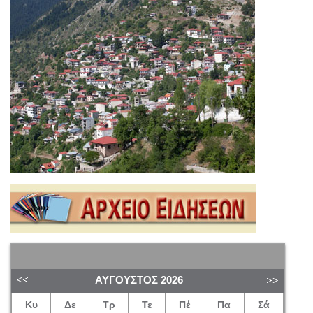
ΑΎΓΟΥΣΤΟΣ
2026
Κυ
Δε
Τρ
Τε
Πέ
Πα
Σά