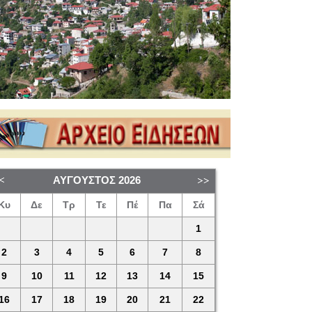
ΑΎΓΟΥΣΤΟΣ
2026
Κυ
Δε
Τρ
Τε
Πέ
Πα
Σά
1
2
3
4
5
6
7
8
9
10
11
12
13
14
15
16
17
18
19
20
21
22