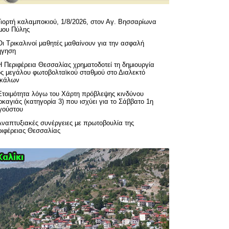
Γιορτή καλαμποκιού, 1/8/2026, στον Αγ. Βησσαρίωνα
μου Πύλης
Οι Τρικαλινοί μαθητές μαθαίνουν για την ασφαλή
ήγηση
H Περιφέρεια Θεσσαλίας χρηματοδοτεί τη δημιουργία
ός μεγάλου φωτοβολταϊκού σταθμού στο Διαλεκτό
ικάλων
Ετοιμότητα λόγω του Χάρτη πρόβλεψης κινδύνου
καγιάς (κατηγορία 3) που ισχύει για το Σάββατο 1η
γούστου
Αναπτυξιακές συνέργειες με πρωτοβουλία της
ριφέρειας Θεσσαλίας