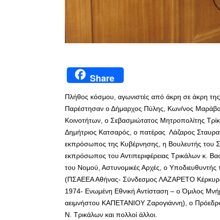
Share
Πλήθος κόσμου, αγωνιστές από άκρη σε άκρη της
Παρέστησαν ο Δήμαρχος Πύλης, Κων/νος Μαράβας,
Κοινοτήτων, ο Σεβασμιώτατος Μητροπολίτης Τρίκκ
Δημήτριος Κατσαρός, ο πατέρας Λάζαρος Σταυραν
εκπρόσωπος της Κυβέρνησης, η Βουλευτής του Σ
εκπρόσωπος του Αντιπεριφέρειας Τρικάλων κ. Βασ
του Νομού, Αστυνομικές Αρχές, ο Υποδιευθυντής
(ΠΣΑΕΕΑ Αθήνας- Σύνδεσμος ΛΑΖΑΡΕΤΟ Κέρκυρας
1974- Ενωμένη Εθνική Αντίσταση – ο Όμιλος Μν
αειμνήστου ΚΑΠΕΤΑΝΙΟΥ Ζαρογιάννη), ο Πρόεδρο
Ν. Τρικάλων και πολλοί άλλοι.