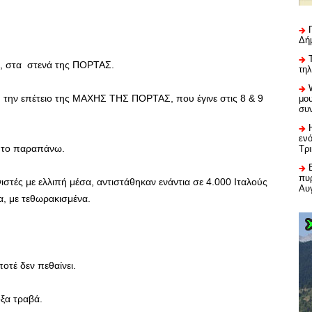
Δή
δώ, στα στενά της ΠΟΡΤΑΣ.
τη
ά, την επέτειο της ΜΑΧΗΣ ΤΗΣ ΠΟΡΤΑΣ, που έγινε στις 8 & 9
μου
συ
εν
με το παραπάνω.
Τρ
πυρ
στές με ελλιπή μέσα, αντιστάθηκαν ενάντια σε 4.000 Ιταλούς
Αυ
α, με τεθωρακισμένα.
οτέ δεν πεθαίνει.
όξα τραβά.