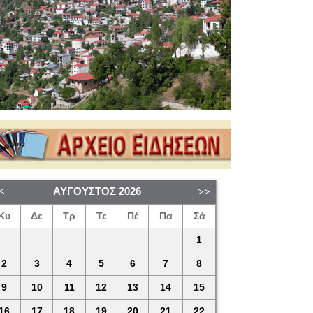
ΑΎΓΟΥΣΤΟΣ
2026
Κυ
Δε
Τρ
Τε
Πέ
Πα
Σά
1
2
3
4
5
6
7
8
9
10
11
12
13
14
15
16
17
18
19
20
21
22