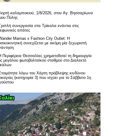
Γιορτή καλαμποκιού, 1/8/2026, στον Αγ. Βησσαρίωνα
μου Πύλης
Τριπλή συνεργασία στα Τρίκαλα ενάντια στις
λεφωνικές απάτες
Wander Mamas x Fashion City Outlet: Η
σικοκινητική συνεχίζεται με ακόμη μία ξεχωριστή
νάντηση
H Περιφέρεια Θεσσαλίας χρηματοδοτεί τη δημιουργία
ός μεγάλου φωτοβολταϊκού σταθμού στο Διαλεκτό
ικάλων
Ετοιμότητα λόγω του Χάρτη πρόβλεψης κινδύνου
καγιάς (κατηγορία 3) που ισχύει για το Σάββατο 1η
γούστου