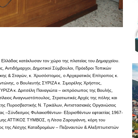
 Ελλάδας κατέκλυσαν τον χώρο της πλατείας του Δημαρχείου.
 Αντιδήμαρχοι, Δημοτικοί Σύμβουλοι, Πρόεδροι Τοπικών
ης & Σταγών, κ. Χρυσόστομος, ο Αρχιερατικός Επίτροπος κ.
τώνης, ο Βουλευτής ΣΥΡΙΖΑ κ. Σιμορέλης Χρήστος,
ΥΡΙΖΑ κ. Δριτσέλη Παναγιώτα – εκπρόσωπος της Βουλής,
ίλειος Αναγνωστόπουλος, Στρατιωτικές Αρχές της πόλης και
 της Πυροσβεστικής Ν. Τρικάλων, Αντιστασιακές Οργανώσεις
 –Σύνδεσμος Φυλακισθέντων- Εξορισθέντων εφταετίας 1967-
ήμης ΑΤΤΙΚΟΣ ΤΥΜΒΟΣ, η Λίτσα Ζαρογιάννη, κόρη του
ς της Λέσχης Καταδρομέων – Πεζοναυτών & Αλεξιπτωτιστών