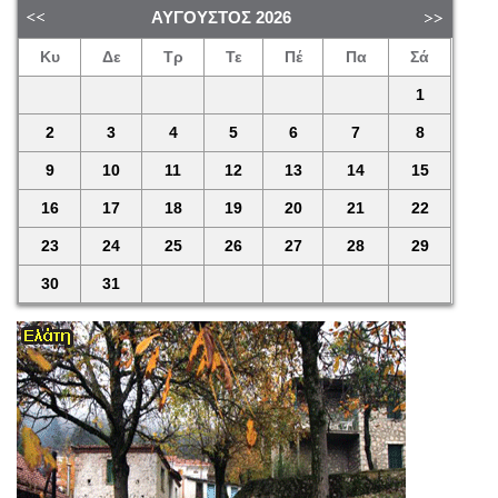
ΑΎΓΟΥΣΤΟΣ
2026
Κυ
Δε
Τρ
Τε
Πέ
Πα
Σά
1
2
3
4
5
6
7
8
9
10
11
12
13
14
15
16
17
18
19
20
21
22
23
24
25
26
27
28
29
30
31