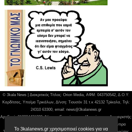
© 3kala News | Διακριτικός Τίτλος: Orion Media, ΑΦΜ: 043750542, Δ.Ο.Υ:
Καρδίτσας, Υπο/μα Τρικάλων, Δ/νση: Τιουσόν 31 τ.κ 42132 Τρίκαλα, Τηλ:
24310 63300, email:
news@3kalanews.gr
Αρ. Γεμή: 018804431000, Νόμιμος Εκπρόσωπος, Ιδιοκτήτης και Διαχειριστής:
Παναγιώτης Φιλίππου, Διευθύντρια: Γιαννουσά Βασιλική, Διευθύντιρα
Το 3kalanews.gr χρησιμοποιεί cookies για να
Σύνταξης: Μπαλαμπάνη Βασιλική. Δικαιούχος domain name Παναγιώτης