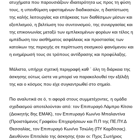
ατυχήματα που παρουσιάζουν ιδιαιτερότητα ως προς τη φύση
τους, η υπενθύμιση υφισταμένων διαδικασιών, η διαπίστωση
της καλής λειτουργίας και επάρκειας των διαθέσιμων μέσων και
εξοπλισμού, η βελτίωση του συντονισμού, της συνεργασίας και
της επικοινωνίας μεταξύ των εμπλεκομένων φορέων και τέλος η
εμπέδωση του αισθήματος ασφάλειας και προστασίας των
κατοίκων της περιοχής σε περίπτωση σεισμικού φαινόμενου και
η ενημέρωσή τους σε τρόπους αντίδρασης και προφύλαξης.
Μάλιστα, υπήρχε σχετική περιγραφή καθ ΄ όλη τη διάρκεια της
άσκησης ούτως ώστε να μπορεί να παρακολουθεί την εξέλιξή
της και ο κόσμος που είχε συγκεντρωθεί στο σημείο.
Πιο αναλυτικά σε ό, τι αφορά στους συμμετέχοντες, η ομάδα
σχεδιασμού αποτελούνταν από: τον Επιπυραγό Λάμπρο Κίτσιο
(Διοικητής 8ης ΕΜΑΚ), τον Επιπυραγό Κων/νο Μπαλαντίνα
(Προιστάμενος Γραφείου Επιχειρήσεων και Π.Π της ΠΕ.ΠΥ.Δ
Θεσσαλίας, τον Επιπυραγό Κων/νο Τσιώλη (ΠΥ Καρδίτσας).
Διευθύνον Επιτελείο της άσκησης ήταν οι: Πχος Σωτήριος