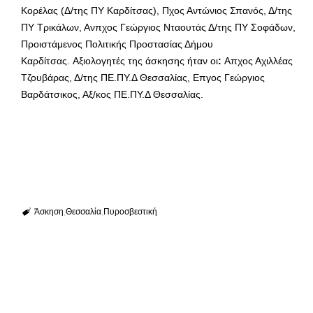
Κορέλας (Δ/της ΠΥ Καρδίτσας), Πχος Αντώνιος Σπανός, Δ/της
ΠΥ Τρικάλων, Ανπχος Γεώργιος Νταουτάς Δ/της ΠΥ Σοφάδων,
Προιστάμενος Πολιτικής Προστασίας Δήμου
Καρδίτσας. Αξιολογητές της άσκησης ήταν οι
:
Απχος Αχιλλέας
Τζουβάρας, Δ/της ΠΕ.ΠΥ.Δ Θεσσαλίας, Επγος Γεώργιος
Βαρδάτσικος, Αξ/κος ΠΕ.ΠΥ.Δ Θεσσαλίας.
Άσκηση
Θεσσαλία
Πυροσβεστική