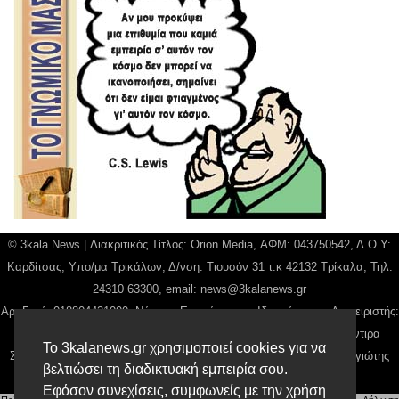
© 3kala News | Διακριτικός Τίτλος: Orion Media, ΑΦΜ: 043750542, Δ.Ο.Υ:
Καρδίτσας, Υπο/μα Τρικάλων, Δ/νση: Τιουσόν 31 τ.κ 42132 Τρίκαλα, Τηλ:
24310 63300, email:
news@3kalanews.gr
Αρ. Γεμή: 018804431000, Νόμιμος Εκπρόσωπος, Ιδιοκτήτης και Διαχειριστής:
Παναγιώτης Φιλίππου, Διευθύντρια: Γιαννουσά Βασιλική, Διευθύντιρα
Το 3kalanews.gr χρησιμοποιεί cookies για να
Σύνταξης: Μπαλαμπάνη Βασιλική. Δικαιούχος domain name Παναγιώτης
βελτιώσει τη διαδικτυακή εμπειρία σου.
Φιλίππου
Εφόσον συνεχίσεις, συμφωνείς με την χρήση