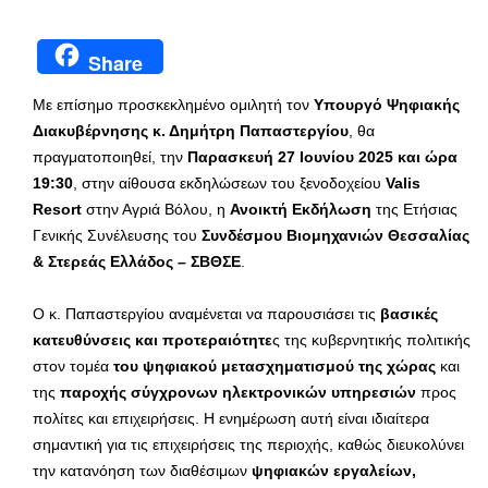
Share
Με επίσημο προσκεκλημένο ομιλητή τον
Υπουργό Ψηφιακής
Διακυβέρνησης κ. Δημήτρη Παπαστεργίου
, θα
πραγματοποιηθεί, την
Παρασκευή 27 Ιουνίου 2025 και ώρα
19:30
, στην αίθουσα εκδηλώσεων του ξενοδοχείου
Valis
Resort
στην Αγριά Βόλου, η
Ανοικτή Εκδήλωση
της Ετήσιας
Γενικής Συνέλευσης του
Συνδέσμου Βιομηχανιών Θεσσαλίας
& Στερεάς Ελλάδος – ΣΒΘΣΕ
.
Ο κ. Παπαστεργίου αναμένεται να παρουσιάσει τις
βασικές
κατευθύνσεις και προτεραιότητε
ς της κυβερνητικής πολιτικής
στον τομέα
του ψηφιακού μετασχηματισμού
της χώρας
και
της
παροχής σύγχρονων ηλεκτρονικών υπηρεσιών
προς
πολίτες και επιχειρήσεις. Η ενημέρωση αυτή είναι ιδιαίτερα
σημαντική για τις επιχειρήσεις της περιοχής, καθώς διευκολύνει
την κατανόηση των διαθέσιμων
ψηφιακών εργαλείων,