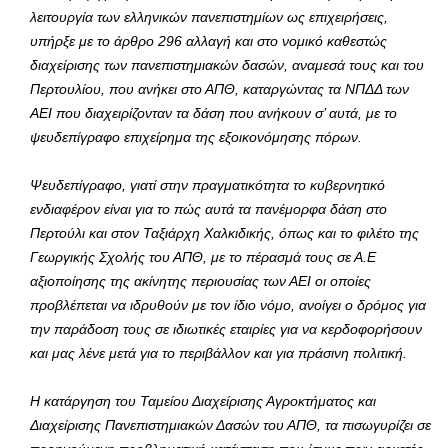
λειτουργία
των ελληνικών πανεπιστημίων ως επιχειρήσεις,
υπήρξε με το άρθρο 296 αλλαγή και στο νομικό καθεστώς
διαχείρισης των πανεπιστημιακών δασών, αναμεσά τους και του
Περτουλίου, που ανήκει στο ΑΠΘ, καταργώντας τα ΝΠΔΔ των
ΑΕΙ που διαχειρίζονταν τα δάση που ανήκουν σ’ αυτά, με το
ψευδεπίγραφο επιχείρημα της εξοικονόμησης πόρων.
Ψευδεπίγραφο, γιατί στην πραγματικότητα το κυβερνητικό
ενδιαφέρον είναι για το πώς αυτά τα πανέμορφα δάση στο
Περτούλι και στον Ταξιάρχη Χαλκιδικής, όπως και το φιλέτο της
Γεωργικής Σχολής του ΑΠΘ, με το πέρασμά τους σε Α.Ε
αξιοποίησης της ακίνητης περιουσίας των ΑΕΙ οι οποίες
προβλέπεται να ιδρυθούν με τον ίδιο νόμο, ανοίγει ο δρόμος για
την παράδοση τους σε ιδιωτικές εταιρίες για να κερδοφορήσουν
και μας λένε μετά για το περιβάλλον και για πράσινη πολιτική.
Η κατάργηση του Ταμείου Διαχείρισης Αγροκτήματος και
Διαχείρισης Πανεπιστημιακών Δασών του ΑΠΘ, τα πισωγυρίζει σε