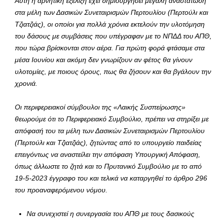
Αυτή η αρνητική εξέλιξη έχει δημιουργήσει μεγάλη αναστάτωση
στα μέλη των Δασικών Συνεταιρισμών Περτουλίου (Περτούλι και
Τζιατζιάς), οι οποίοι για πολλά χρόνια εκτελούν την υλοτόμηση
του δάσους με συμβάσεις που υπέγραφαν με το ΝΠΔΔ του ΑΠΘ,
που τώρα βρίσκονται στον αέρα. Για πρώτη φορά φτάσαμε στα
μέσα Ιουνίου και ακόμη δεν γνωρίζουν αν φέτος θα γίνουν
υλοτομίες, με ποιους όρους, πως θα ζήσουν και θα βγάλουν την
χρονιά.
Οι περιφερειακοί σύμβουλοι της «Λαικής Συσπείρωσης»
θεωρούμε ότι το Περιφερειακό Συμβούλιο, πρέπει να στηρίξει με
απόφασή του τα μέλη των Δασικών Συνεταιρισμών Περτουλίου
(Περτούλι και Τζιατζιάς), ζητώντας από το υπουργείο παιδείας
επειγόντως να αναστείλει την απόφαση Υπουργική Απόφαση,
όπως άλλωστε το ζητά και το Πρυτανικό Συμβούλιο με το από
19-5-2023 έγγραφο του και τελικά να καταργηθεί το άρθρο 296
του προαναφερόμενου νόμου.
Να συνεχιστεί η συνεργασία του ΑΠΘ με τους δασικούς