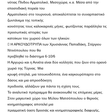
νότιας Πίνδου Αρματολικό, Μεσοχώρα, κ.α. Μέσα από την
επεισοδιακή πορεία του
Αρματολικού στο τουρνουά, αποκαλύπτεται το συναρπαστικό
ζωντάνεμα της τοπικής
κοινότητας τους καλοκαιρινές μήνες, φωτίζοντας παράλληλα τις
προσωπικές ιστορίες των
κατοίκων του χωριού όλων των ηλικιών.
 Η ΑΡΚΟΥΔΟΤΡΥΠΑ των Χρυσιάννας Παπαδάκη, Στέργιου
Ντινόπουλου που θα
προβληθεί το διάστημα 6-10/6
Η Αργυρώ και η Αννέτα είναι δύο κολλητές που ζουν στο ορεινό
χωριό της Τύρνας. Μια
κρυφή σπηλιά, μια τσουκνιδόπιτα, ένα καγκουρόπαρτο στο
δάσος και μια απροσδόκητη
προδοσία, αλλάζουν για πάντα τη σχέση τους.
Το αναλυτικό πρόγραμμα θα ανακοινωθεί τις επόμενες μέρες.
Στον μαγευτικό χώρο του Μύλου Ματσόπουλου ο θερινός
κινηματόγραφος αποτελεί μια
πραγματική όαση δροσιάς και κινηματογραφικής διαφυγής,