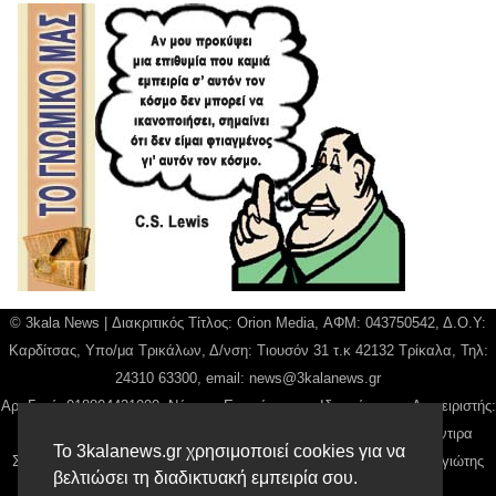
© 3kala News | Διακριτικός Τίτλος: Orion Media, ΑΦΜ: 043750542, Δ.Ο.Υ:
Καρδίτσας, Υπο/μα Τρικάλων, Δ/νση: Τιουσόν 31 τ.κ 42132 Τρίκαλα, Τηλ:
24310 63300, email:
news@3kalanews.gr
Αρ. Γεμή: 018804431000, Νόμιμος Εκπρόσωπος, Ιδιοκτήτης και Διαχειριστής:
Παναγιώτης Φιλίππου, Διευθύντρια: Γιαννουσά Βασιλική, Διευθύντιρα
Το 3kalanews.gr χρησιμοποιεί cookies για να
Σύνταξης: Μπαλαμπάνη Βασιλική. Δικαιούχος domain name Παναγιώτης
βελτιώσει τη διαδικτυακή εμπειρία σου.
Φιλίππου