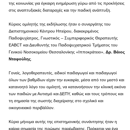
της κοινωνίας για έγκαιρη ενημέρωση γύρω από τις προκλήσεις
στις αναπτυξιακές διαταραχές και την παιδική ανάπτυξη.
Κύριος ομιλητής της εκδήλωσης ήταν ο συνεργάτης του
Διεπιστημονικού Κέντρου Ηπείρου, διακεκριμένος
Παιδοψυχίατρος, Γνωστικός – Συμπεριφορικός Θεραπευτής
EABCT και Διευθυντής του Παιδοψυχιατρικού Τμήματος του
Γενικού Νοσοκομείου Θεσσαλονίκης «Ιπποκράτειο»,
Δρ. Βάιος
Νταφούλης
.
Γονείς, λογοθεραπευτές, ειδικοί παιδαγωγοί και παιδαγωγοί
όλων των βαθμίδων είχαν την ευκαιρία, μέσα από τον μεστό και
κατανοητό λόγο του ομιλητή, να κατανοήσουν την κλινική εικόνα
των παιδιών με Αυτισμό και ΔΕΠΥ, καθώς και τους τρόπους και
τη σημασία της σωστής διαχείρισης στο σχολικό και
οικογενειακό περιβάλλον.
Κύριο μήνυμα αυτής της επιστημονικής συνάντησης ήταν η
καίρια σημασία της πρώιμης παρέμβασης. Πρόκειται για ένα